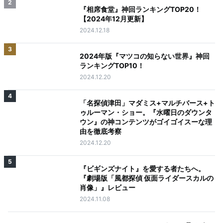
2
『相席食堂』神回ランキングTOP20！
【2024年12月更新】
2024.12.18
3
2024年版『マツコの知らない世界』神回
ランキングTOP10！
2024.12.20
4
「名探偵津田」マダミス+マルチバース+ト
ゥルーマン・ショー。『水曜日のダウンタ
ウン』の神コンテンツがゴイゴイスーな理
由を徹底考察
2024.12.20
5
『ビギンズナイト』を愛する者たちへ。
『劇場版「風都探偵 仮面ライダースカルの
肖像」』レビュー
2024.11.08