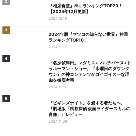
2
『相席食堂』神回ランキングTOP20！
【2024年12月更新】
2024.12.18
3
2024年版『マツコの知らない世界』神回
ランキングTOP10！
2024.12.20
4
「名探偵津田」マダミス+マルチバース+ト
ゥルーマン・ショー。『水曜日のダウンタ
ウン』の神コンテンツがゴイゴイスーな理
由を徹底考察
2024.12.20
5
『ビギンズナイト』を愛する者たちへ。
『劇場版「風都探偵 仮面ライダースカルの
肖像」』レビュー
2024.11.08