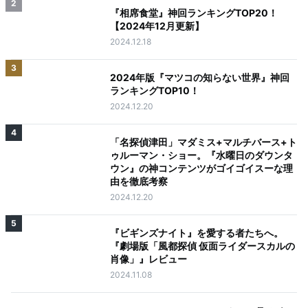
2
『相席食堂』神回ランキングTOP20！
【2024年12月更新】
2024.12.18
3
2024年版『マツコの知らない世界』神回
ランキングTOP10！
2024.12.20
4
「名探偵津田」マダミス+マルチバース+ト
ゥルーマン・ショー。『水曜日のダウンタ
ウン』の神コンテンツがゴイゴイスーな理
由を徹底考察
2024.12.20
5
『ビギンズナイト』を愛する者たちへ。
『劇場版「風都探偵 仮面ライダースカルの
肖像」』レビュー
2024.11.08