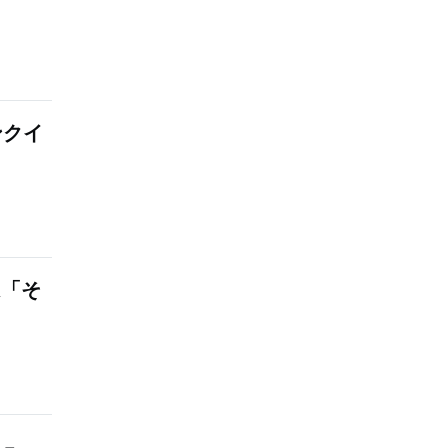
ンクイ
は「そ