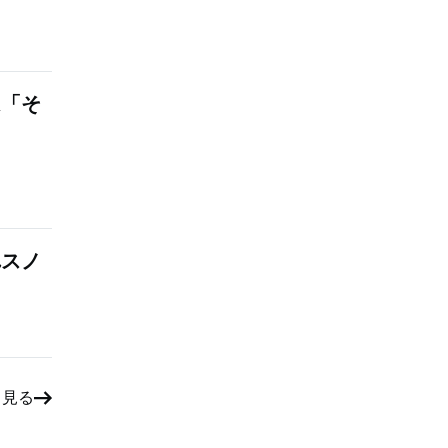
は「そ
れスノ
と見る