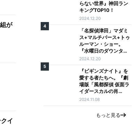
らない世界』神回ラン
キングTOP10！
2024.12.20
番組が
4
「名探偵津田」マダミ
ス+マルチバース+トゥ
ルーマン・ショー。
『水曜日のダウンタウ
ン』の神コンテンツが
2024.12.20
ゴイゴイスーな理由を
5
徹底考察
『ビギンズナイト』を
愛する者たちへ。『劇
場版「風都探偵 仮面ラ
イダースカルの肖
像」』レビュー
2024.11.08
もっと見る
ンクイ