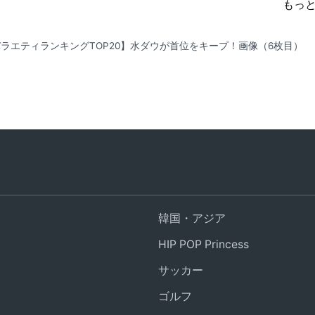
もっ
バラエティランキングTOP20】水ダウが首位をキープ！
画像（6枚目）
韓国・アジア
HIP POP Princess
サッカー
ゴルフ