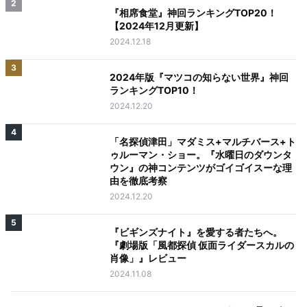
2
『相席食堂』神回ランキングTOP20！
【2024年12月更新】
2024.12.18
3
2024年版『マツコの知らない世界』神回
ランキングTOP10！
2024.12.20
4
「名探偵津田」マダミス+マルチバース+ト
ゥルーマン・ショー。『水曜日のダウンタ
ウン』の神コンテンツがゴイゴイスーな理
由を徹底考察
2024.12.20
5
『ビギンズナイト』を愛する者たちへ。
『劇場版「風都探偵 仮面ライダースカルの
肖像」』レビュー
2024.11.08