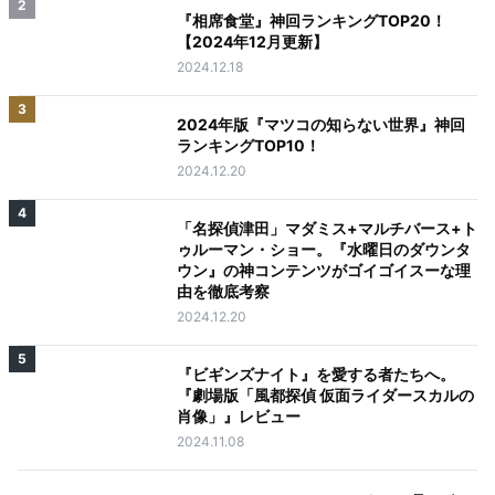
2
『相席食堂』神回ランキングTOP20！
【2024年12月更新】
2024.12.18
3
2024年版『マツコの知らない世界』神回
ランキングTOP10！
2024.12.20
4
「名探偵津田」マダミス+マルチバース+ト
ゥルーマン・ショー。『水曜日のダウンタ
ウン』の神コンテンツがゴイゴイスーな理
由を徹底考察
2024.12.20
5
『ビギンズナイト』を愛する者たちへ。
『劇場版「風都探偵 仮面ライダースカルの
肖像」』レビュー
2024.11.08