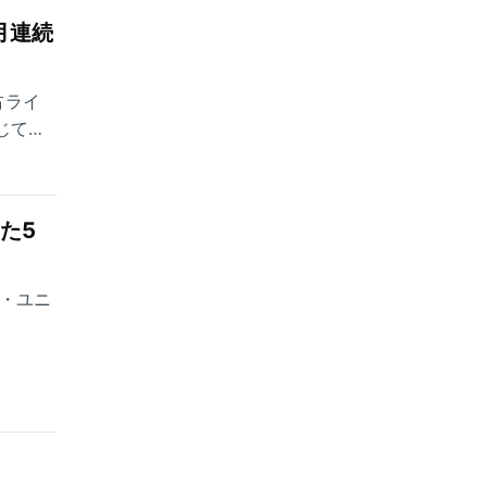
カ月連続
占ライ
応じてく
ES』に
。
した5
ァイ・ユニ