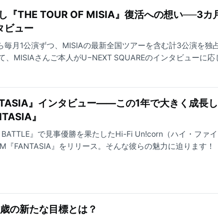
し『THE TOUR OF MISIA』復活への想い──3
タビュー
月から毎月1公演ずつ、MISIAの最新全国ツアーを含む計3公演を独
MISIAさんご本人がU−NEXT SQUAREのインタビューに
復活の背景にある想いやツアータイトル『LOVE NEVER DI
ジの見どころなどを、MISIAさんの言葉から紐解いていきます
n『FANTASIA』インタビュー――この1年で大きく成長
TASIA』
Y'S BATTLE』で⾒事優勝を果たしたHi-Fi Un!corn（ハイ・フ
BUM『FANTASIA』をリリース。そんな彼らの魅力に迫ります！
27歳の新たな目標とは？