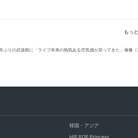
もっ
5年ぶりの武道館に「ライブ本来の熱気ある空気感が戻ってきた」
画像（
韓国・アジア
HIP POP Princess