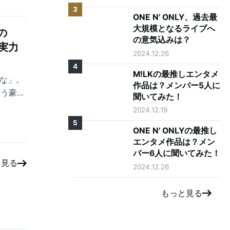
3
ONE N' ONLY、過去最
大規模となるライブへ
の
の意気込みは？
実力
2024.12.26
4
M!LKの最推しエンタメ
かな」。
作品は？メンバー5人に
いう豪華
聞いてみた！
2024.12.19
5
ONE N' ONLYの最推し
エンタメ作品は？メン
バー6人に聞いてみた！
と見る
2024.12.26
もっと見る