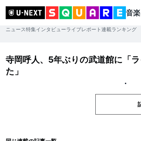
音楽
ニュース
特集
インタビュー
ライブレポート
連載
ランキング
寺岡呼人、5年ぶりの武道館に「
た」