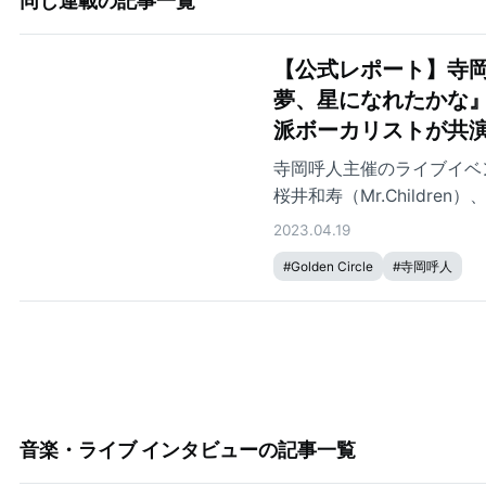
同じ連載の記事一覧
【公式レポート】寺岡呼人主
夢、星になれたかな
派ボーカリストが共
寺岡呼人主催のライブイベント「
桜井和寿（Mr.Child
ゲストが集結したスペシャ
2023.04.19
#
Golden Circle
#
寺岡呼人
音楽・ライブ インタビュー
の記事一覧