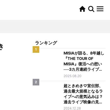
ランキング
き
1
MISIAが語る、8年越し
『THE TOUR OF
MISIA』復活への想い
──3カ月連続ライブ配
信 記念インタビュー
2025.08.20
2
超ときめき♡宣伝部、
過去最大規模となるラ
イブへの意気込みは？
過去ライブ映像の見ど
ころも聞いてみた！
2024.12.28