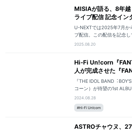
MISIAが語る、8年越
ライブ配信 記念イン
U-NEXTでは2025年7
ブ配信。この配信を記念して、
れました。人気ライブシリーズ
2025.08.20
込めたメッセージ、ステー
Hi-Fi Un!cor
人が完成させた『FAN
『THE IDOL BAND︓BO
コーン）が待望の1st AL
2024.08.28
#
Hi-Fi Un!corn
ASTROチャウヌ、