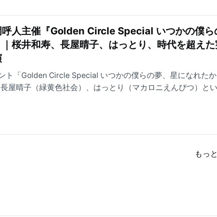
催『Golden Circle Special いつかの僕ら
』｜桜井和寿、長屋晴子、はっとり、時代を超えた
演
Golden Circle Special いつかの僕らの夢、星になれた
ren）、長屋晴子（緑黄色社会）、はっとり（マカロニえんぴつ）と
ルなパフォーマンスの様子をレポート。
もっ