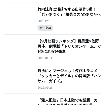
竹内涼真に沼落ちする出演作5選！
「じゃあつく」“勝男ロス”のあなたへ
2025.12.10
#
竹内涼真
【9月映画ランキング】目黒蓮×佐野
勇斗、劇場版『トリリオンゲーム』が
1位に迫る好発進
2025.10.01
随所にオマージュも！傑作ホラコメ
『タッカーとデイル』の韓国版『ハン
サム・ガイズ』
2025.09.26
『殺人配信』日本上陸でも話題！カ