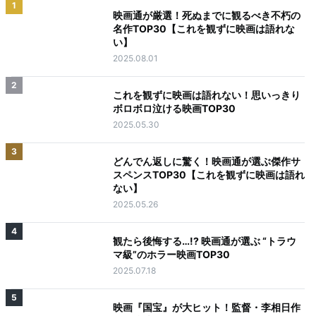
1
映画通が厳選！死ぬまでに観るべき不朽の
名作TOP30【これを観ずに映画は語れな
い】
2025.08.01
2
これを観ずに映画は語れない！思いっきり
ボロボロ泣ける映画TOP30
2025.05.30
3
どんでん返しに驚く！映画通が選ぶ傑作サ
スペンスTOP30【これを観ずに映画は語れ
ない】
2025.05.26
4
観たら後悔する…!? 映画通が選ぶ “トラウ
マ級”のホラー映画TOP30
2025.07.18
5
映画『国宝』が大ヒット！監督・李相日作