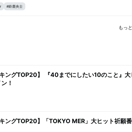
r
#
鈴鹿央士
もっ
キングTOP20】 『40までにしたい10のこと』大
イン！
ングTOP20】「TOKYO MER」大ヒット祈願