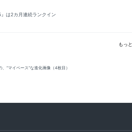
5』は2カ月連続ランクイン
もっ
、“マイペース”な進化
画像（4枚目）