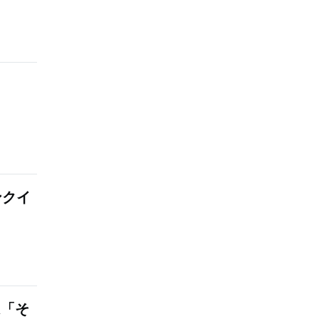
ンクイ
は「そ