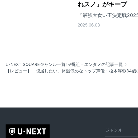
れスノ」がキープ
『最強大食い王決定戦202
2025.06.03
U-NEXT SQUARE
ジャンル一覧
TV番組・エンタメの記事一覧
【レビュー】「隠居したい」体温低めなトップ声優・榎木淳弥34歳の
ジャンル