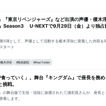
戦』『東京リベンジャーズ』など出演の声優・榎木
der』Season3 U-NEXTで9月29日（金）より独
ason3の第5弾として、声優として活動する榎木淳弥に密着した内容を9
信スタート
#
榎木淳弥
#
呪術廻戦
#
Real Folder
で食っていく」。舞台『キングダム』で座長を務め
と挑戦。
」の舞台版で主役・信役に抜擢された三浦宏規さんが、座長と
に密着します。