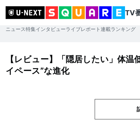
TV
ニュース
特集
インタビュー
ライブレポート
連載
ランキング
【レビュー】「隠居したい」体温低
イペース”な進化