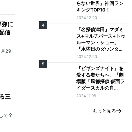
らない世界』神回ラン
キングTOP10！
2024.12.20
淳弥に
4
「名探偵津田」マダミ
占配信
ス+マルチバース+トゥ
ルーマン・ショー。
『水曜日のダウンタウ
月29
ン』の神コンテンツが
2024.12.20
ゴイゴイスーな理由を
5
徹底考察
『ビギンズナイト』を
愛する者たちへ。『劇
場版「風都探偵 仮面ラ
イダースカルの肖
像」』レビュー
る三
2024.11.08
もっと見る
して全