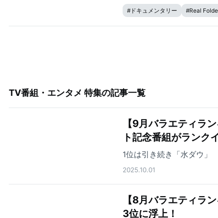
#
ドキュメンタリー
#
Real Folde
TV番組・エンタメ 特集
の記事一覧
【9月バラエティラン
ト記念番組がランク
1位は引き続き「水ダウ」
2025.10.01
【8月バラエティランキ
3位に浮上！