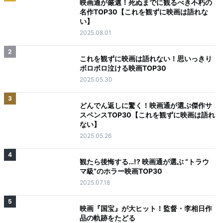
映画通が厳選！死ぬまでに観るべき不朽の
名作TOP30【これを観ずに映画は語れな
い】
2025.08.01
2
これを観ずに映画は語れない！思いっきり
ボロボロ泣ける映画TOP30
2025.05.30
3
どんでん返しに驚く！映画通が選ぶ傑作サ
スペンスTOP30【これを観ずに映画は語れ
ない】
2025.05.26
4
観たら後悔する…!? 映画通が選ぶ “トラウ
マ級”のホラー映画TOP30
2025.07.18
5
映画『国宝』が大ヒット！監督・李相日作
品の軌跡をたどる