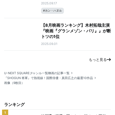
2025.09.17
#
カン・ハヌル
【8月映画ランキング】木村拓哉主演
『映画『グランメゾン・パリ』』が断
トツの1位
2025.09.01
もっと見る
U-NEXT SQUARE
ジャンル一覧
映画の記事一覧
『SHOGUN 将軍』で熱視線！国際俳優・真田広之の厳選10作品
画像（9枚目）
ランキング
1