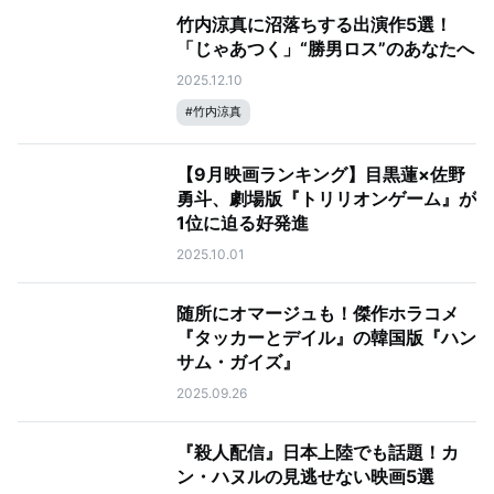
竹内涼真に沼落ちする出演作5選！
「じゃあつく」“勝男ロス”のあなたへ
2025.12.10
#
竹内涼真
【9月映画ランキング】目黒蓮×佐野
勇斗、劇場版『トリリオンゲーム』が
1位に迫る好発進
2025.10.01
随所にオマージュも！傑作ホラコメ
『タッカーとデイル』の韓国版『ハン
サム・ガイズ』
2025.09.26
『殺人配信』日本上陸でも話題！カ
ン・ハヌルの見逃せない映画5選