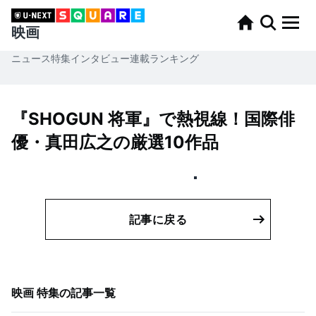
映画
ニュース
特集
インタビュー
連載
ランキング
『SHOGUN 将軍』で熱視線！国際俳
優・真田広之の厳選10作品
記事に戻る
映画 特集
の記事一覧