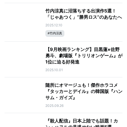
竹内涼真に沼落ちする出演作5選！
「じゃあつく」“勝男ロス”のあなたへ
2025.12.10
#
竹内涼真
【9月映画ランキング】目黒蓮×佐野
勇斗、劇場版『トリリオンゲーム』が
1位に迫る好発進
2025.10.01
随所にオマージュも！傑作ホラコメ
『タッカーとデイル』の韓国版『ハン
サム・ガイズ』
2025.09.26
『殺人配信』日本上陸でも話題！カ