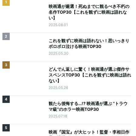
1
映画通が厳選！死ぬまでに観るべき不朽の
名作TOP30【これを観ずに映画は語れな
い】
2025.08.01
2
これを観ずに映画は語れない！思いっきり
ボロボロ泣ける映画TOP30
2025.05.30
3
どんでん返しに驚く！映画通が選ぶ傑作サ
スペンスTOP30【これを観ずに映画は語れ
ない】
2025.05.26
4
観たら後悔する…!? 映画通が選ぶ “トラウ
マ級”のホラー映画TOP30
2025.07.18
5
映画『国宝』が大ヒット！監督・李相日作