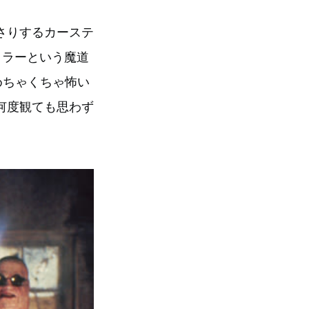
さりするカーステ
タラーという魔道
めちゃくちゃ怖い
何度観ても思わず