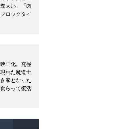
肉糞太郎」「肉
（ブロックタイ
を映画化。究極
ら現れた魔道士
空き家となった
を食らって復活