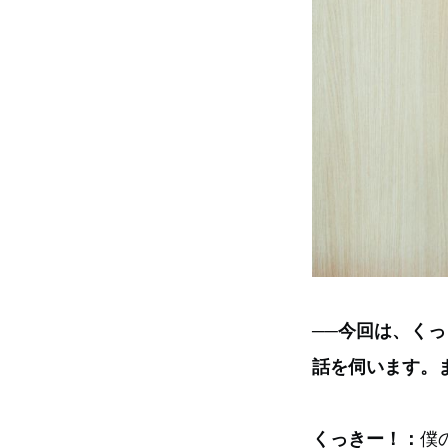
──今回は、く
話を伺います。
くっきー！：
僕