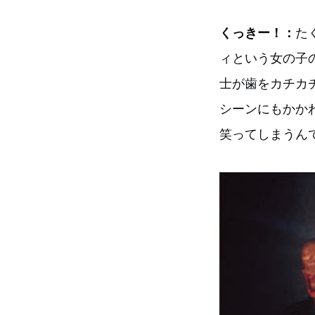
くっきー！：
た
ィという女の子
士が歯をカチカ
シーンにもかか
笑ってしまうん