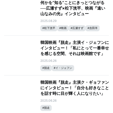
何かを“知る”ことにきっとつながる
──広瀬すず×松下洸平、映画『遠い
山なみの光』インタビュー
2025.08.29
#
松下洸平
#
映画
#
広瀬すず
#
吉田羊
韓国映画『脱走』主演イ・ジェフンに
インタビュー！「私にとって一番幸せ
を感じる空間、それは映画館です」
2025.06.26
#
脱走
#
イ・ジェフン
韓国映画『脱走』主演ク・ギョファン
にインタビュー！「自分も好きなこと
を話す時に目が輝く人になりたい」
2025.06.26
#
脱走