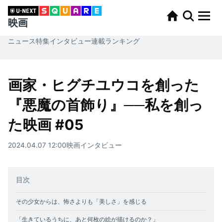
映画
ニュース
特集
インタビュー
連載
ランキング
画家・ヒグチユウコを創った
『悪魔の首飾り』──私を創っ
た映画 #05
2024.04.07 12:00
映画
インタビュー
目次
その少女からは、怖さよりも「美しさ」を感じる
「生きているうちに、あと何枚の絵が描けるのか？」