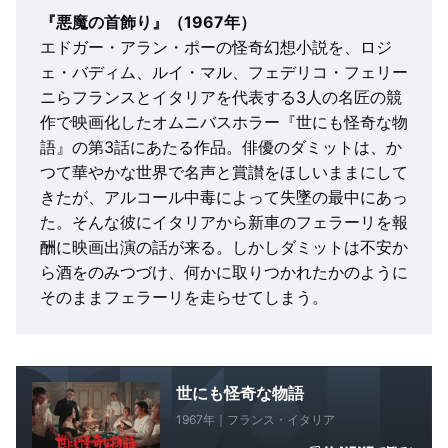
『悪魔の首飾り』（1967年）
エドガー・アラン・ポーの怪奇幻想小説を、ロジ
ェ・バディム、ルイ・マル、フェデリコ・フェリー
ニらフランスとイタリアを代表する3人の名匠の競
作で映画化したオムニバスホラー『世にも怪奇な物
語』の第3話にあたる作品。俳優のダミットは、か
つて華やかな世界で名声と賞讃をほしいままにして
きたが、アルコール中毒によって失墜の最中にあっ
た。そんな彼にイタリアから新車のフェラーリを報
酬に映画出演の話が来る。しかしダミットは不安か
ら酒をのみつづけ、何かに取りつかれたかのように
そのままフェラーリを走らせてしまう。
世にも怪奇な物語
1967年｜フランス・イタリア