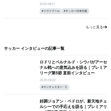
｜FAコミュニティ・シールド
2025.08.11
#
リヴァプール
#
サッカー日本代表
もっと見る
サッカー インタビュー
の記事一覧
ロドリとベルナルド・シウバがアーセ
ナル戦への意気込みを語る｜プレミア
リーグ第5節 直前インタビュー
2025.09.20
#
マンチェスター・C
好調ジョアン・ペドロが、新天地チェ
ルシーでの手応えを語る｜プレミアリ