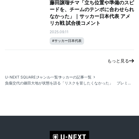
藤田譲瑠チマ「立ち位置や準備のスピ
ードを、チームのテンポに合わせられ
なかった」｜サッカー日本代表 アメ
リカ戦 試合後コメント
2025.09.11
#
サッカー日本代表
もっと見る
U-NEXT SQUARE
ジャンル一覧
サッカーの記事一覧
負傷交代の鎌田大地が状態を語る「リスクを冒したくなかった」 プレミア開幕へ、チーム状態には確かな手応え「今のパレスだったらできると思う」｜FAコミュニティ・シールド