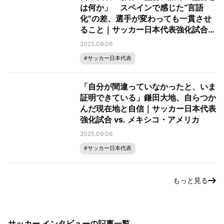
は何か」 スペインで感じた“言語
化”の差、選手が変わっても一貫させ
ること｜サッカー日本代表強化試合
vs. メキシコ・アメリカ
2025.09.06
#
サッカー日本代表
「自分が間違っていなかったと、いま
証明できている」鎌田大地、自らつか
んだ現在地と自信｜サッカー日本代表
強化試合 vs. メキシコ・アメリカ
2025.09.06
#
サッカー日本代表
もっと見る
サッカー インタビュー
の記事一覧