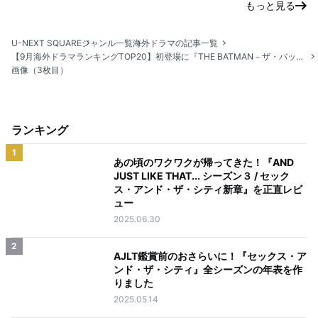
もっと見る
U-NEXT SQUARE
ジャンル一覧
海外ドラマの記事一覧
【9月海外ドラマランキングTOP20】初登場に『THE BATMAN－ザ・バットマン－』のスピンオフ『THE PENGUIN－ザ・ペンギン－』が登場
画像（3枚目）
ランキング
1
あの頃のワクワクが帰ってきた！『AND
JUST LIKE THAT... シーズン３ / セック
ス・アンド・ザ・シティ新章』を正直レビ
ュー
2025.06.30
2
AJLT鑑賞前のおさらいに！『セックス・ア
ンド・ザ・シティ』全シーズンの年表を作
りました
2025.05.14