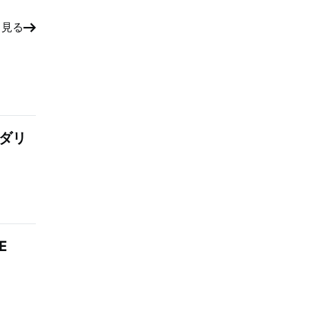
と見る
：ダリ
E