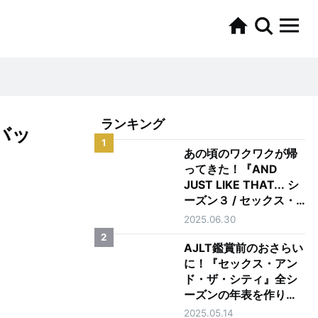
ランキング
バッ
1
あの頃のワクワクが帰
ってきた！『AND
JUST LIKE THAT... シ
ーズン３ / セックス・
アンド・ザ・シティ新
2025.06.30
章』を正直レビュー
2
AJLT鑑賞前のおさらい
に！『セックス・アン
ド・ザ・シティ』全シ
ーズンの年表を作りま
した
2025.05.14