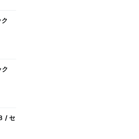
ック
ック
 / セ