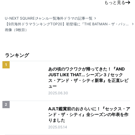
もっと見る
U-NEXT SQUARE
ジャンル一覧
海外ドラマの記事一覧
【9月海外ドラマランキングTOP20】初登場に『THE BATMAN－ザ・バットマン－』のスピンオフ『THE PENGUIN－ザ・ペンギン－』が登場
画像（9枚目）
ランキング
1
あの頃のワクワクが帰ってきた！『AND
JUST LIKE THAT... シーズン３ / セック
ス・アンド・ザ・シティ新章』を正直レビ
ュー
2025.06.30
2
AJLT鑑賞前のおさらいに！『セックス・ア
ンド・ザ・シティ』全シーズンの年表を作
りました
2025.05.14