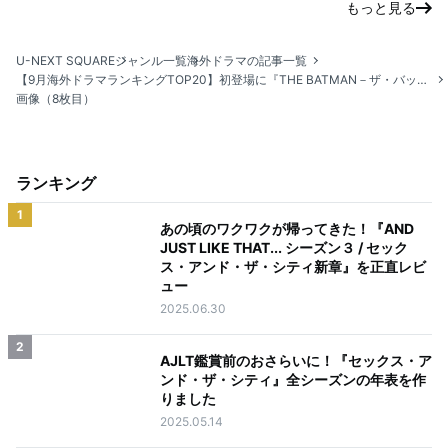
もっと見る
U-NEXT SQUARE
ジャンル一覧
海外ドラマの記事一覧
【9月海外ドラマランキングTOP20】初登場に『THE BATMAN－ザ・バットマン－』のスピンオフ『THE PENGUIN－ザ・ペンギン－』が登場
画像（8枚目）
ランキング
1
あの頃のワクワクが帰ってきた！『AND
JUST LIKE THAT... シーズン３ / セック
ス・アンド・ザ・シティ新章』を正直レビ
ュー
2025.06.30
2
AJLT鑑賞前のおさらいに！『セックス・ア
ンド・ザ・シティ』全シーズンの年表を作
りました
2025.05.14