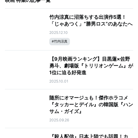
映画 特集
の記事一覧
竹内涼真に沼落ちする出演作5選！
「じゃあつく」“勝男ロス”のあなたへ
2025.12.10
#
竹内涼真
【9月映画ランキング】目黒蓮×佐野
勇斗、劇場版『トリリオンゲーム』が
1位に迫る好発進
2025.10.01
随所にオマージュも！傑作ホラコメ
『タッカーとデイル』の韓国版『ハン
サム・ガイズ』
2025.09.26
『殺人配信』日本上陸でも話題！カ