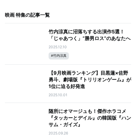
映画 特集
の記事一覧
竹内涼真に沼落ちする出演作5選！
「じゃあつく」“勝男ロス”のあなたへ
2025.12.10
#
竹内涼真
【9月映画ランキング】目黒蓮×佐野
勇斗、劇場版『トリリオンゲーム』が
1位に迫る好発進
2025.10.01
随所にオマージュも！傑作ホラコメ
『タッカーとデイル』の韓国版『ハン
サム・ガイズ』
2025.09.26