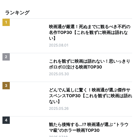
ランキング
1
映画通が厳選！死ぬまでに観るべき不朽の
名作TOP30【これを観ずに映画は語れな
い】
2025.08.01
2
これを観ずに映画は語れない！思いっきり
ボロボロ泣ける映画TOP30
2025.05.30
3
どんでん返しに驚く！映画通が選ぶ傑作サ
スペンスTOP30【これを観ずに映画は語れ
ない】
2025.05.26
4
観たら後悔する…!? 映画通が選ぶ “トラウ
マ級”のホラー映画TOP30