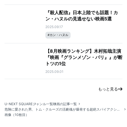
『殺人配信』日本上陸でも話題！カ
ン・ハヌルの見逃せない映画5選
2025.09.17
#
カン・ハヌル
【8月映画ランキング】木村拓哉主演
『映画『グランメゾン・パリ』』が断
トツの1位
2025.09.01
もっと見る
U-NEXT SQUARE
ジャンル一覧
映画の記事一覧
危険に愛された男、トム・クルーズの活劇魂が爆発する超絶スパイアクション・シリーズ『ミッション：インポッシブル』を再見せよ！
画像（10枚目）