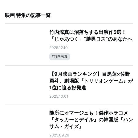
映画 特集
の記事一覧
竹内涼真に沼落ちする出演作5選！
「じゃあつく」“勝男ロス”のあなたへ
2025.12.10
#
竹内涼真
【9月映画ランキング】目黒蓮×佐野
勇斗、劇場版『トリリオンゲーム』が
1位に迫る好発進
2025.10.01
随所にオマージュも！傑作ホラコメ
『タッカーとデイル』の韓国版『ハン
サム・ガイズ』
2025.09.26