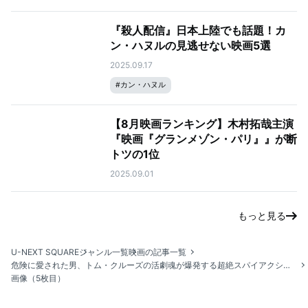
『殺人配信』日本上陸でも話題！カ
ン・ハヌルの見逃せない映画5選
2025.09.17
#
カン・ハヌル
【8月映画ランキング】木村拓哉主演
『映画『グランメゾン・パリ』』が断
トツの1位
2025.09.01
もっと見る
U-NEXT SQUARE
ジャンル一覧
映画の記事一覧
危険に愛された男、トム・クルーズの活劇魂が爆発する超絶スパイアクション・シリーズ『ミッション：インポッシブル』を再見せよ！
画像（5枚目）