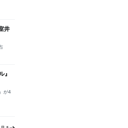
室井
占
ル』
』が4
と見る