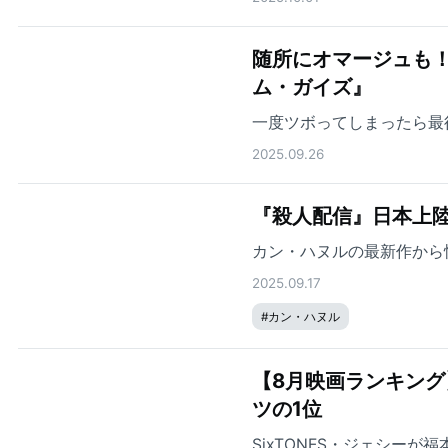
随所にオマージュも
ム・ガイズ』
一度ツボってしまったら最
2025.09.26
『殺人配信』日本上
カン・ハヌルの最新作から
2025.09.17
#
カン・ハヌル
【8月映画ランキン
ツの1位
SixTONES・ジェシー