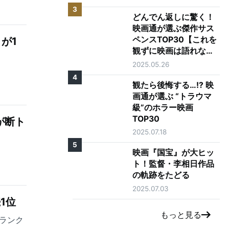
3
どんでん返しに驚く！
映画通が選ぶ傑作サス
が1
ペンスTOP30【これを
観ずに映画は語れな
い】
2025.05.26
4
観たら後悔する…!? 映
画通が選ぶ “トラウマ
級”のホラー映画
TOP30
が断ト
2025.07.18
5
映画『国宝』が大ヒッ
ト！監督・李相日作品
の軌跡をたどる
2025.07.03
1位
もっと見る
ランク