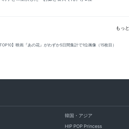
もっ
TOP10】映画『あの花』がわずか5日間集計で1位
画像（15枚目）
韓国・アジア
HIP POP Princess