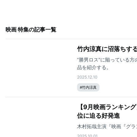
映画 特集
の記事一覧
竹内涼真に沼落ちする
”勝男ロス”に陥っている
品を紹介する。
2025.12.10
#
竹内涼真
【9月映画ランキング
位に迫る好発進
木村拓哉主演『映画『グラ
2025.10.01