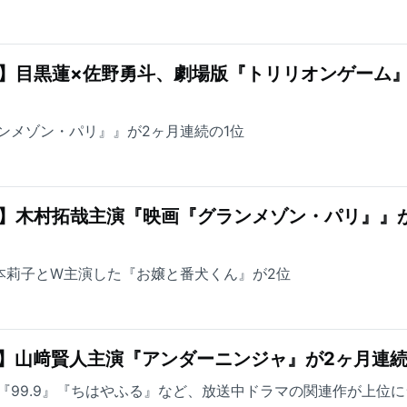
】目黒蓮×佐野勇斗、劇場版『トリリオンゲーム』
ンメゾン・パリ』』が2ヶ月連続の1位
グ】木村拓哉主演『映画『グランメゾン・パリ』』
が福本莉子とW主演した『お嬢と番犬くん』が2位
】山﨑賢人主演『アンダーニンジャ』が2ヶ月連続
『99.9』『ちはやふる』など、放送中ドラマの関連作が上位に