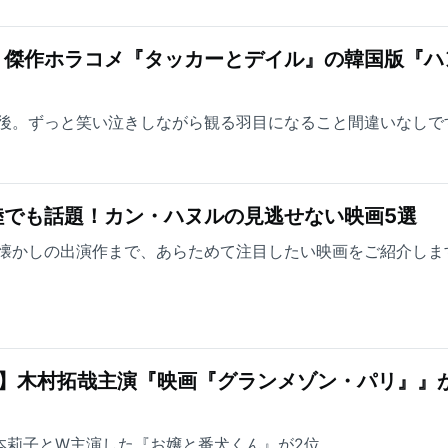
！傑作ホラコメ『タッカーとデイル』の韓国版『ハ
後。ずっと笑い泣きしながら観る羽目になること間違いなしで
陸でも話題！カン・ハヌルの見逃せない映画5選
懐かしの出演作まで、あらためて注目したい映画をご紹介しま
グ】木村拓哉主演『映画『グランメゾン・パリ』』
が福本莉子とW主演した『お嬢と番犬くん』が2位