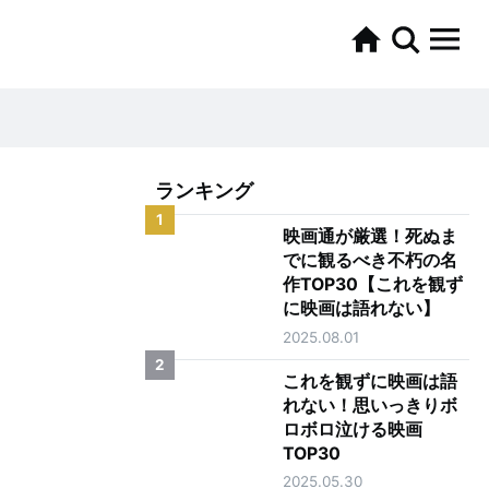
ランキング
1
映画通が厳選！死ぬま
でに観るべき不朽の名
作TOP30【これを観ず
に映画は語れない】
2025.08.01
2
これを観ずに映画は語
れない！思いっきりボ
ロボロ泣ける映画
TOP30
2025.05.30