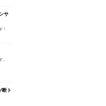
ンサ
す！
す。
が断ト