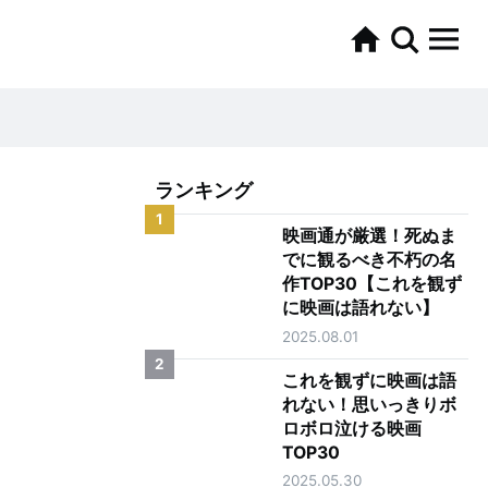
ランキング
1
映画通が厳選！死ぬま
でに観るべき不朽の名
作TOP30【これを観ず
に映画は語れない】
2025.08.01
2
これを観ずに映画は語
れない！思いっきりボ
ロボロ泣ける映画
TOP30
2025.05.30