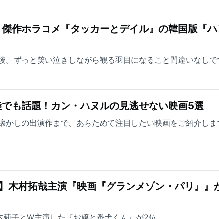
！傑作ホラコメ『タッカーとデイル』の韓国版『ハ
後。ずっと笑い泣きしながら観る羽目になること間違いなしで
陸でも話題！カン・ハヌルの見逃せない映画5選
懐かしの出演作まで、あらためて注目したい映画をご紹介しま
グ】木村拓哉主演『映画『グランメゾン・パリ』』
が福本莉子とW主演した『お嬢と番犬くん』が2位