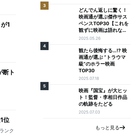
3
どんでん返しに驚く！
映画通が選ぶ傑作サス
が1
ペンスTOP30【これを
観ずに映画は語れな
い】
2025.05.26
4
観たら後悔する…!? 映
画通が選ぶ “トラウマ
級”のホラー映画
TOP30
が断ト
2025.07.18
5
映画『国宝』が大ヒッ
ト！監督・李相日作品
の軌跡をたどる
2025.07.03
1位
もっと見る
ランク