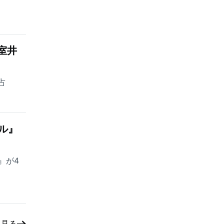
室井
占
ル』
』が4
と見る