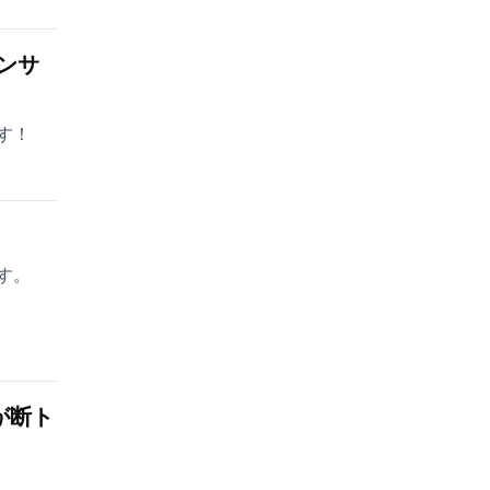
ンサ
す！
す。
が断ト