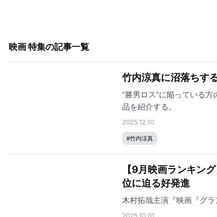
映画 特集
の記事一覧
竹内涼真に沼落ちする
”勝男ロス”に陥っている
品を紹介する。
2025.12.10
#
竹内涼真
【9月映画ランキング
位に迫る好発進
木村拓哉主演『映画『グラ
2025.10.01