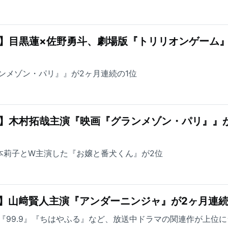
】目黒蓮×佐野勇斗、劇場版『トリリオンゲーム』
ンメゾン・パリ』』が2ヶ月連続の1位
グ】木村拓哉主演『映画『グランメゾン・パリ』』
が福本莉子とW主演した『お嬢と番犬くん』が2位
】山﨑賢人主演『アンダーニンジャ』が2ヶ月連続
『99.9』『ちはやふる』など、放送中ドラマの関連作が上位に