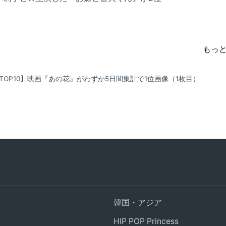
もっ
TOP10】映画『あの花』がわずか5日間集計で1位
画像（1枚目）
韓国・アジア
HIP POP Princess