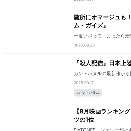
随所にオマージュも
ム・ガイズ』
一度ツボってしまったら最
2025.09.26
『殺人配信』日本上
カン・ハヌルの最新作から
2025.09.17
#
カン・ハヌル
【8月映画ランキン
ツの1位
SixTONES・ジェシー