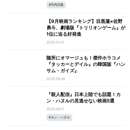
#
竹内涼真
【9月映画ランキング】目黒蓮×佐野
勇斗、劇場版『トリリオンゲーム』が
1位に迫る好発進
2025.10.01
随所にオマージュも！傑作ホラコメ
『タッカーとデイル』の韓国版『ハン
サム・ガイズ』
2025.09.26
『殺人配信』日本上陸でも話題！カ
ン・ハヌルの見逃せない映画5選
2025.09.17
#
カン・ハヌル