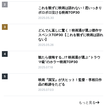
2
これを観ずに映画は語れない！思いっきり
ボロボロ泣ける映画TOP30
2025.05.30
3
どんでん返しに驚く！映画通が選ぶ傑作サ
スペンスTOP30【これを観ずに映画は語れ
ない】
2025.05.26
4
観たら後悔する…!? 映画通が選ぶ “トラウ
マ級”のホラー映画TOP30
2025.07.18
5
映画『国宝』が大ヒット！監督・李相日作
品の軌跡をたどる
2025.07.03
もっと見る