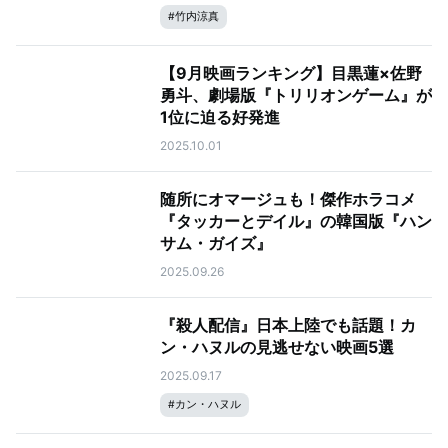
#
竹内涼真
【9月映画ランキング】目黒蓮×佐野
勇斗、劇場版『トリリオンゲーム』が
1位に迫る好発進
2025.10.01
随所にオマージュも！傑作ホラコメ
『タッカーとデイル』の韓国版『ハン
サム・ガイズ』
2025.09.26
『殺人配信』日本上陸でも話題！カ
ン・ハヌルの見逃せない映画5選
2025.09.17
#
カン・ハヌル