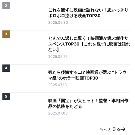
2
これを観ずに映画は語れない！思いっきり
ボロボロ泣ける映画TOP30
2025.05.30
3
どんでん返しに驚く！映画通が選ぶ傑作サ
スペンスTOP30【これを観ずに映画は語れ
ない】
2025.05.26
4
観たら後悔する…!? 映画通が選ぶ “トラウ
マ級”のホラー映画TOP30
2025.07.18
5
映画『国宝』が大ヒット！監督・李相日作
品の軌跡をたどる
2025.07.03
もっと見る