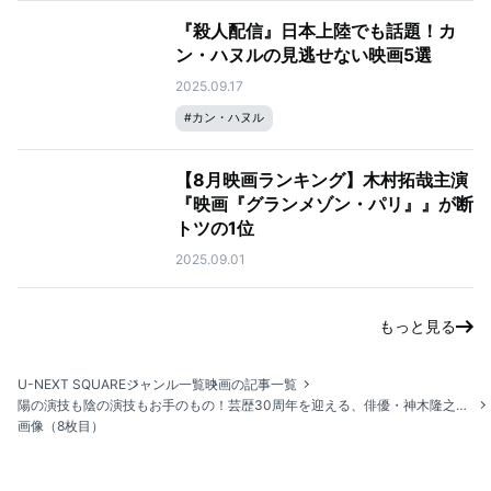
『殺人配信』日本上陸でも話題！カ
ン・ハヌルの見逃せない映画5選
2025.09.17
#
カン・ハヌル
【8月映画ランキング】木村拓哉主演
『映画『グランメゾン・パリ』』が断
トツの1位
2025.09.01
もっと見る
U-NEXT SQUARE
ジャンル一覧
映画の記事一覧
陽の演技も陰の演技もお手のもの！芸歴30周年を迎える、俳優・神木隆之介の魅力が詰まった映画＆ドラマ厳選10作
画像（8枚目）