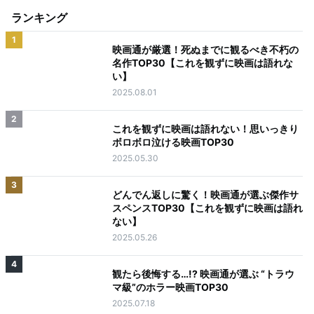
ランキング
1
映画通が厳選！死ぬまでに観るべき不朽の
名作TOP30【これを観ずに映画は語れな
い】
2025.08.01
2
これを観ずに映画は語れない！思いっきり
ボロボロ泣ける映画TOP30
2025.05.30
3
どんでん返しに驚く！映画通が選ぶ傑作サ
スペンスTOP30【これを観ずに映画は語れ
ない】
2025.05.26
4
観たら後悔する…!? 映画通が選ぶ “トラウ
マ級”のホラー映画TOP30
2025.07.18