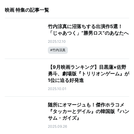
映画 特集
の記事一覧
竹内涼真に沼落ちする出演作5選！
「じゃあつく」“勝男ロス”のあなたへ
2025.12.10
#
竹内涼真
【9月映画ランキング】目黒蓮×佐野
勇斗、劇場版『トリリオンゲーム』が
1位に迫る好発進
2025.10.01
随所にオマージュも！傑作ホラコメ
『タッカーとデイル』の韓国版『ハン
サム・ガイズ』
2025.09.26