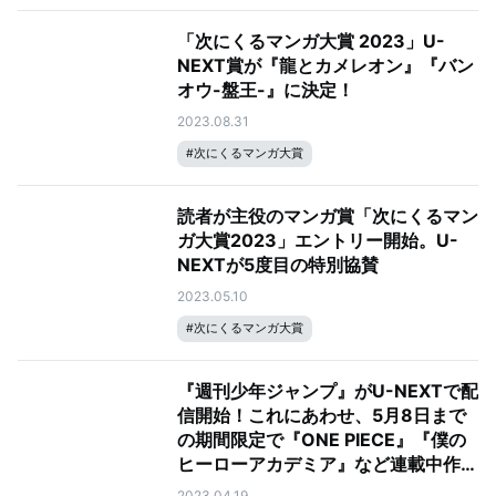
「次にくるマンガ大賞 2023」U-
NEXT賞が『龍とカメレオン』『バン
オウ-盤王-』に決定！
2023.08.31
#
次にくるマンガ大賞
読者が主役のマンガ賞「次にくるマン
ガ大賞2023」エントリー開始。U-
NEXTが5度目の特別協賛
2023.05.10
#
次にくるマンガ大賞
『週刊少年ジャンプ』がU-NEXTで配
信開始！これにあわせ、5月8日まで
の期間限定で『ONE PIECE』『僕の
ヒーローアカデミア』など連載中作品
のコミック18作品が無料＆試し読み
2023.04.19