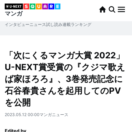
マンガ
インタビュー
ニュース
試し読み
連載
ランキング
「次にくるマンガ大賞 2022」
U-NEXT賞受賞の『クジマ歌え
ば家ほろろ』、3巻発売記念に
石谷春貴さんを起用してのPV
を公開
2023.05.12 00:00
マンガ
ニュース
Edited by