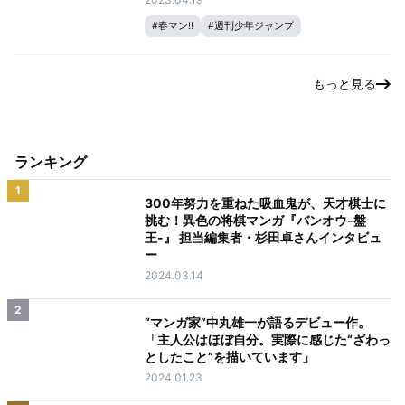
増量
#
春マン!!
#
週刊少年ジャンプ
もっと見る
ランキング
1
300年努力を重ねた吸血鬼が、天才棋士に
挑む！異色の将棋マンガ『バンオウ-盤
王-』 担当編集者・杉田卓さんインタビュ
ー
2024.03.14
2
“マンガ家”中丸雄一が語るデビュー作。
「主人公はほぼ自分。実際に感じた“ざわっ
としたこと”を描いています」
2024.01.23