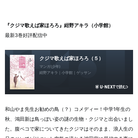
『クジマ歌えば家ほろろ』紺野アキラ（小学館）
最新3巻好評配信中
クジマ歌えば家ほろろ（５）
マンガ(少年)
紺野アキラ｜小学館｜ゲッサン
で読む
和山やま先生お勧めの鳥（？）コメディー！中学1年生の
秋、鴻田新は鳥っぽい姿の謎の生物・クジマと出会いまし
た。腹ペコで家についてきたクジマはそのまま、浪人生の