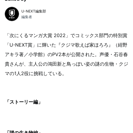
U-NEXT編集部
編集者
「次にくるマンガ大賞 2022」でコミックス部門の特別賞
「U-NEXT賞」に輝いた『クジマ歌えば家ほろろ』（紺野
アキラ著／小学館）のPV2本が公開された。声優・石谷春
貴さんが、主人公の鴻田新と鳥っぽい姿の謎の生物・クジ
マの1人2役に挑戦している。
「ストーリー編」
「謎の生き物編」