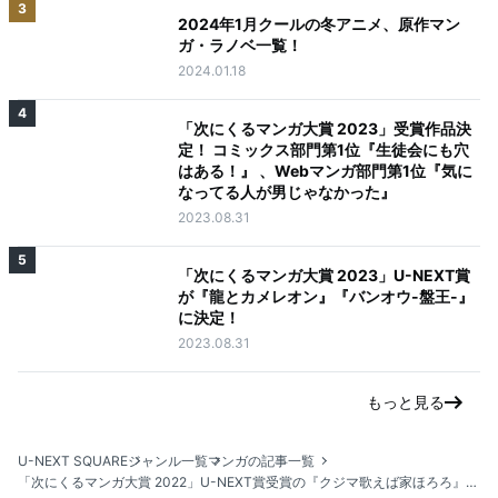
3
2024年1月クールの冬アニメ、原作マン
ガ・ラノベ一覧！
2024.01.18
4
「次にくるマンガ大賞 2023」受賞作品決
定！ コミックス部門第1位『生徒会にも穴
はある！』 、Webマンガ部門第1位『気に
なってる人が男じゃなかった』
2023.08.31
5
「次にくるマンガ大賞 2023」U-NEXT賞
が『龍とカメレオン』『バンオウ-盤王-』
に決定！
2023.08.31
もっと見る
U-NEXT SQUARE
ジャンル一覧
マンガの記事一覧
「次にくるマンガ大賞 2022」U-NEXT賞受賞の『クジマ歌えば家ほろろ』、3巻発売記念に石谷春貴さんを起用してのPVを公開