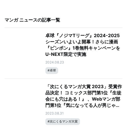
マンガ ニュース
の記事一覧
卓球『ノジマTリーグ』2024-2025
シーズンいよいよ開幕！さらに漫画
『ピンポン』1巻無料キャンペーンを
U-NEXT限定で実施
2024.08.23
#
卓球
「次にくるマンガ大賞 2023」受賞作
品決定！ コミックス部門第1位『生徒
会にも穴はある！』 、Webマンガ部
門第1位『気になってる人が男じゃな
かった』
2023.08.31
#
次にくるマンガ大賞