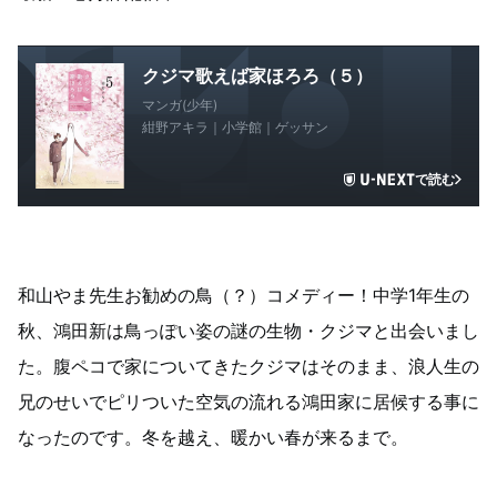
クジマ歌えば家ほろろ（５）
マンガ(少年)
紺野アキラ｜小学館｜ゲッサン
で読む
和山やま先生お勧めの鳥（？）コメディー！中学1年生の
秋、鴻田新は鳥っぽい姿の謎の生物・クジマと出会いまし
た。腹ペコで家についてきたクジマはそのまま、浪人生の
兄のせいでピリついた空気の流れる鴻田家に居候する事に
なったのです。冬を越え、暖かい春が来るまで。