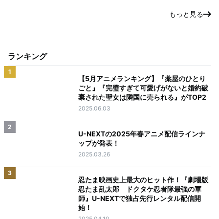
もっと見る
ランキング
1
【5月アニメランキング】『薬屋のひとり
ごと』『完璧すぎて可愛げがないと婚約破
棄された聖女は隣国に売られる』がTOP2
2025.06.03
2
U-NEXTの2025年春アニメ配信ラインナ
ップが発表！
2025.03.26
3
忍たま映画史上最大のヒット作！『劇場版
忍たま乱太郎 ドクタケ忍者隊最強の軍
師』U-NEXTで独占先行レンタル配信開
始！
2025.04.10