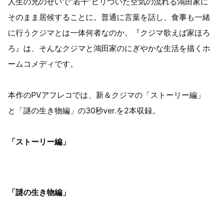
人生の兄のせいで“若干”ピリついた空気の流れる鴻田家に
そのまま居候することに。普通に言葉を話し、食事も一緒
に行うクジマとは一体何者なのか。『クジマ歌えば家ほろ
ろ』は、そんなクジマと鴻田家のにぎやかな生活を描くホ
ームコメディです。
本作のPVアフレコでは、新＆クジマの「ストーリー編」
と「謎の生き物編」の30秒ver.を2本収録。
「ストーリー編」
「謎の生き物編」