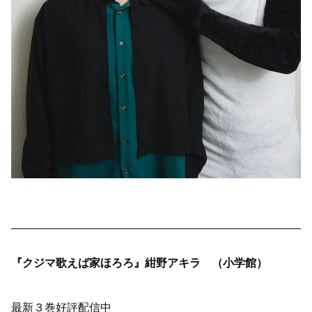
『クジマ歌えば家ほろろ』紺野アキラ （小学館）
最新３巻好評配信中