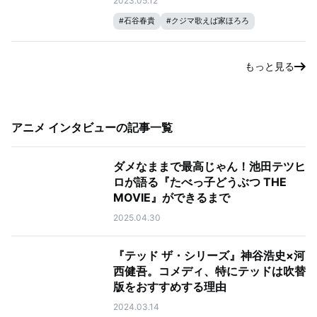
2023.05.12
#
石谷春貴
#
クジマ歌えば家ほろろ
もっと見る
アニメ インタビュー
の記事一覧
ダメなままで最高じゃん！池田テツヒ
ロが語る『たべっ子どうぶつ THE
MOVIE』ができるまで
2025.04.30
『テッド ザ・シリーズ』神谷浩史×河
西健吾。コメディ、特にテッドは吹替
版をおすすめする理由
2024.03.14