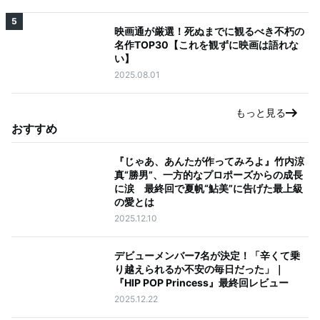
5
映画通が厳選！死ぬまでに観るべき不朽の
名作TOP30【これを観ずに映画は語れな
い】
2025.08.01
もっと見る
おすすめ
『じゃあ、あんたが作ってみろよ』竹内涼
真“勝男”、一方的なプロポーズからの成長
に涙 最終回で夏帆“鮎美”に告げた最上級
の愛とは
2025.12.10
デビューメンバー7名が決定！「辛くて乗
り越えられるか不安の毎日だった」｜
『HIP POP Princess』最終回レビュー
2025.12.22