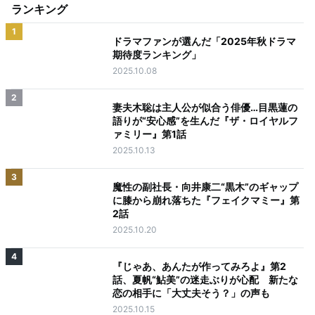
ランキング
1
ドラマファンが選んだ「2025年秋ドラマ
期待度ランキング」
2025.10.08
2
妻夫木聡は主人公が似合う俳優…目黒蓮の
語りが“安心感”を生んだ『ザ・ロイヤルフ
ァミリー』第1話
2025.10.13
3
魔性の副社長・向井康二“黒木”のギャップ
に膝から崩れ落ちた『フェイクマミー』第
2話
2025.10.20
4
『じゃあ、あんたが作ってみろよ』第2
話、夏帆“鮎美”の迷走ぶりが心配 新たな
恋の相手に「大丈夫そう？」の声も
2025.10.15