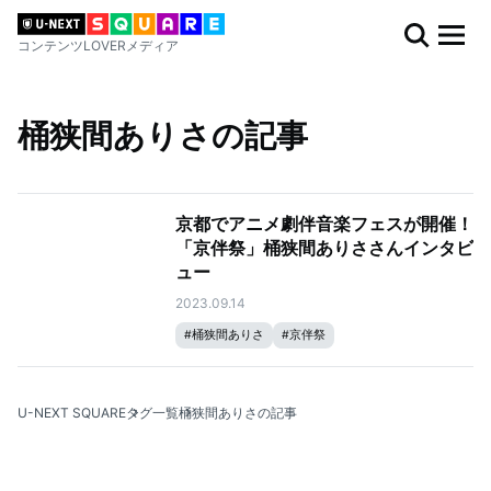
コンテンツLOVERメディア
桶狭間ありさの記事
京都でアニメ劇伴音楽フェスが開催！
「京伴祭」桶狭間ありささんインタビ
ュー
2023.09.14
#
桶狭間ありさ
#
京伴祭
U-NEXT SQUARE
タグ一覧
桶狭間ありさの記事