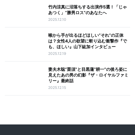
竹内涼真に沼落ちする出演作5選！「じゃ
あつく」“勝男ロス”のあなたへ
2025.12.10
喉から手が出るほどほしい“それ”の正体
は？女性4人の欲望に斬り込む衝撃作『で
も、ほしい』山下紘加インタビュー
2025.12.19
妻夫木聡“栗須”と目黒蓮“耕一”の後ろ姿に
見えたあの男の幻影『ザ・ロイヤルファミ
リー』最終話
2025.12.15