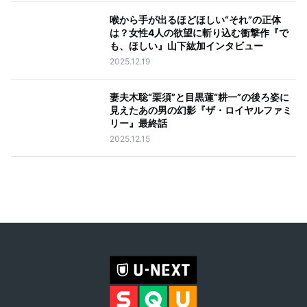
喉から手が出るほどほしい“それ”の正体
は？女性4人の欲望に斬り込む衝撃作『で
も、ほしい』山下紘加インタビュー
2025.12.19
妻夫木聡“栗須”と目黒蓮“耕一”の後ろ姿に
見えたあの男の幻影『ザ・ロイヤルファミ
リー』最終話
2025.12.15