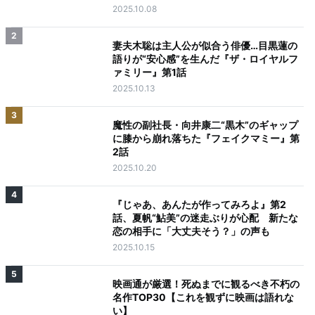
2025.10.08
2
妻夫木聡は主人公が似合う俳優…目黒蓮の
語りが“安心感”を生んだ『ザ・ロイヤルフ
ァミリー』第1話
2025.10.13
3
魔性の副社長・向井康二“黒木”のギャップ
に膝から崩れ落ちた『フェイクマミー』第
2話
2025.10.20
4
『じゃあ、あんたが作ってみろよ』第2
話、夏帆“鮎美”の迷走ぶりが心配 新たな
恋の相手に「大丈夫そう？」の声も
2025.10.15
5
映画通が厳選！死ぬまでに観るべき不朽の
名作TOP30【これを観ずに映画は語れな
い】