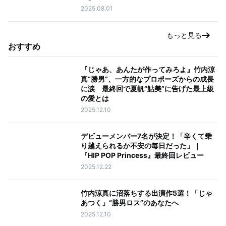
2025.08.01
もっと見る
おすすめ
『じゃあ、あんたが作ってみろよ』竹内涼
真“勝男”、一方的なプロポーズからの成長
に涙 最終回で夏帆“鮎美”に告げた最上級
の愛とは
2025.12.10
デビューメンバー7名が決定！「辛くて乗
り越えられるか不安の毎日だった」｜
『HIP POP Princess』最終回レビュー
2025.12.22
竹内涼真に沼落ちする出演作5選！「じゃ
あつく」“勝男ロス”のあなたへ
2025.12.10