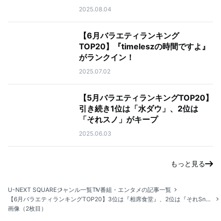
2025.08.04
【6月バラエティランキング
TOP20】『timeleszの時間ですよ』
がランクイン！
2025.07.02
【5月バラエティランキングTOP20】
引き続き1位は「水ダウ」、2位は
「それスノ」がキープ
2025.06.03
もっと見る
U-NEXT SQUARE
ジャンル一覧
TV番組・エンタメの記事一覧
【6月バラエティランキングTOP20】3位は『相席食堂』、2位は『それSnow Manにやらせて下さい』
画像（2枚目）