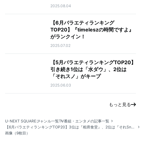
2025.08.04
【6月バラエティランキング
TOP20】『timeleszの時間ですよ』
がランクイン！
2025.07.02
【5月バラエティランキングTOP20】
引き続き1位は「水ダウ」、2位は
「それスノ」がキープ
2025.06.03
もっと見る
U-NEXT SQUARE
ジャンル一覧
TV番組・エンタメの記事一覧
【6月バラエティランキングTOP20】3位は『相席食堂』、2位は『それSnow Manにやらせて下さい』
画像（9枚目）