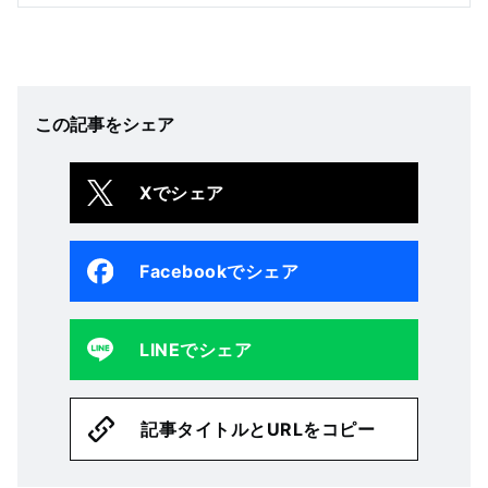
して悪いところを教えてほしい」とお願いされた
ことをきっかけにお互い“観察”し合う関係に。一
緒に働くうちに亮のことが気になる麻衣だった
が、初恋にトラウマがあり恋愛こじらせ中のため
一筋縄ではいかず・・・。一方、亮も麻衣のこと
が気になり、クールな表情の裏側には麻衣に対す
この記事をシェア
る想いが溢れてしまい…。果たして、2 人はお互
いの心の扉を開けることができるのか…！？
Xでシェア
Facebookでシェア
LINEでシェア
記事タイトルとURLをコピー