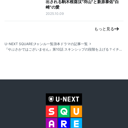
出される駒木根葵汰"羽山"と新原泰佑"白
崎"の愛
2025.10.09
もっと見る
U-NEXT SQUARE
ジャンル一覧
日本ドラマの記事一覧
『やぶさかではございません』第10話 スキンシップの段階を上げる？イチャイチャ度に耐えられるか視聴者の心臓が試されている