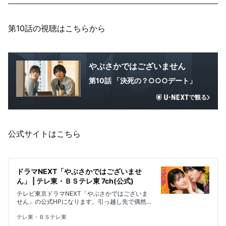
第10話の視聴はこちらから
やぶさかではございません
第10話 「決死の？○○○デート」
で観る
公式サイトはこちら
ドラマNEXT「やぶさかではございませ
ん」 | テレ東・ＢＳテレ東 7ch(公式)
テレビ東京ドラマNEXT「やぶさかではございま
せん」の公式HPになります。引っ越し先で偶然見
つけたサイレントカフェ「アサガオ」で働くこと
になった不思議麻衣(松村沙友理)は、カフェの同
テレ東・ＢＳテレ東
僚で年下の上下亮(駒木根葵汰)から「自分を観察