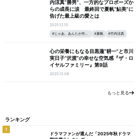
内涼真“勝男”、一方的なプロポーズか
らの成長に涙 最終回で夏帆“鮎美”に
告げた最上級の愛とは
2025.12.10
#
じゃあ、あんたが作ってみろよ
#
夏帆
#
竹内涼真
心の栄養にもなる目黒蓮“耕一”と市川
実日子“沢渡”の幸せな空気感『ザ・ロ
イヤルファミリー』第9話
2025.12.08
もっと見る
ランキング
1
ドラマファンが選んだ「2025年秋ドラマ