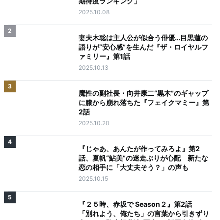
期待度ランキング」
2025.10.08
2
妻夫木聡は主人公が似合う俳優…目黒蓮の
語りが“安心感”を生んだ『ザ・ロイヤルフ
ァミリー』第1話
2025.10.13
3
魔性の副社長・向井康二“黒木”のギャップ
に膝から崩れ落ちた『フェイクマミー』第
2話
2025.10.20
4
『じゃあ、あんたが作ってみろよ』第2
話、夏帆“鮎美”の迷走ぶりが心配 新たな
恋の相手に「大丈夫そう？」の声も
2025.10.15
5
『２５時、赤坂で Season２』第2話
「別れよう、俺たち」の言葉から引きずり