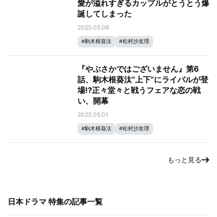
愛が溢れすぎるカップルがとうとう爆
誕してしまった
2025.05.08
#
駒木根葵汰
#
松村沙友理
#
やぶさかではございません
『やぶさかではございません』第6
話、駒木根葵汰“上下”にライバルが登
場!?正々堂々と戦うフェアな恋の戦
い、開幕
2025.05.01
#
駒木根葵汰
#
松村沙友理
もっと見る
日本ドラマ 特集
の記事一覧