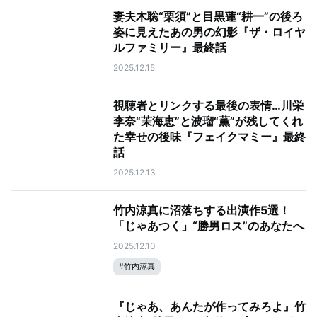
妻夫木聡“栗須”と目黒蓮“耕一”の後ろ
姿に見えたあの男の幻影『ザ・ロイヤ
ルファミリー』最終話
2025.12.15
視聴者とリンクする最後の表情…川栄
李奈“茉海恵”と波瑠“薫”が残してくれ
た幸せの後味『フェイクマミー』最終
話
2025.12.13
竹内涼真に沼落ちする出演作5選！
「じゃあつく」“勝男ロス”のあなたへ
2025.12.10
#
竹内涼真
『じゃあ、あんたが作ってみろよ』竹