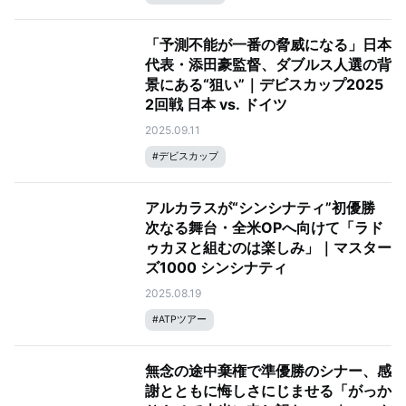
「予測不能が一番の脅威になる」日本
代表・添田豪監督、ダブルス人選の背
景にある“狙い”｜デビスカップ2025
2回戦 日本 vs. ドイツ
2025.09.11
#
デビスカップ
アルカラスが“シンシナティ”初優勝
次なる舞台・全米OPへ向けて「ラド
ゥカヌと組むのは楽しみ」｜マスター
ズ1000 シンシナティ
2025.08.19
#
ATPツアー
無念の途中棄権で準優勝のシナー、感
謝とともに悔しさにじませる「がっか