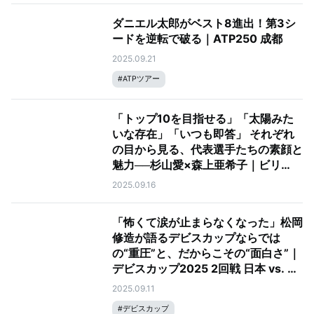
ダニエル太郎がベスト8進出！第3シ
ードを逆転で破る｜ATP250 成都
2025.09.21
#
ATPツアー
「トップ10を目指せる」「太陽みた
いな存在」「いつも即答」 それぞれ
の目から見る、代表選手たちの素顔と
魅力──杉山愛×森上亜希子｜ビリ
ー・ジーン・キング・カップ by
2025.09.16
Gainbridge 2025 ファイナル
「怖くて涙が止まらなくなった」松岡
修造が語るデビスカップならでは
の“重圧”と、だからこその“面白さ”｜
デビスカップ2025 2回戦 日本 vs. ド
イツ
2025.09.11
#
デビスカップ