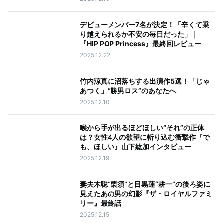
デビューメンバー7名が決定！「辛くて乗
り越えられるか不安の毎日だった」｜
『HIP POP Princess』最終回レビュー
2025.12.22
竹内涼真に沼落ちする出演作5選！「じゃ
あつく」“勝男ロス”のあなたへ
2025.12.10
喉から手が出るほどほしい“それ”の正体
は？女性4人の欲望に斬り込む衝撃作『で
も、ほしい』山下紘加インタビュー
2025.12.19
妻夫木聡“栗須”と目黒蓮“耕一”の後ろ姿に
見えたあの男の幻影『ザ・ロイヤルファミ
リー』最終話
2025.12.15