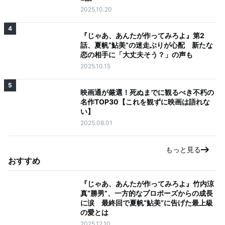
2025.10.20
4
『じゃあ、あんたが作ってみろよ』第2
話、夏帆“鮎美”の迷走ぶりが心配 新たな
恋の相手に「大丈夫そう？」の声も
2025.10.15
5
映画通が厳選！死ぬまでに観るべき不朽の
名作TOP30【これを観ずに映画は語れな
い】
2025.08.01
もっと見る
おすすめ
『じゃあ、あんたが作ってみろよ』竹内涼
真“勝男”、一方的なプロポーズからの成長
に涙 最終回で夏帆“鮎美”に告げた最上級
の愛とは
2025.12.10