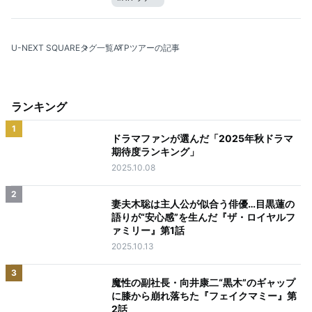
U-NEXT SQUARE
タグ一覧
ATPツアーの記事
ランキング
1
ドラマファンが選んだ「2025年秋ドラマ
期待度ランキング」
2025.10.08
2
妻夫木聡は主人公が似合う俳優…目黒蓮の
語りが“安心感”を生んだ『ザ・ロイヤルフ
ァミリー』第1話
2025.10.13
3
魔性の副社長・向井康二“黒木”のギャップ
に膝から崩れ落ちた『フェイクマミー』第
2話