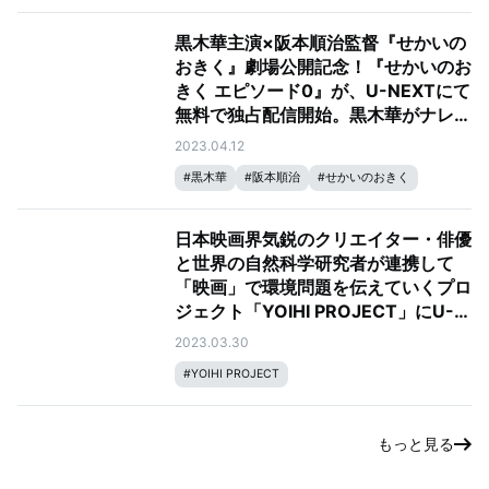
黒木華主演×阪本順治監督『せかいの
おきく』劇場公開記念！『せかいのお
きく エピソード0』が、U-NEXTにて
無料で独占配信開始。黒木華がナレー
ションをつとめるアニメ番組『うんた
2023.04.12
ろう たびものがたり』も独占配信
#
黒木華
#
阪本順治
#
せかいのおきく
#
YOIHI PROJECT
日本映画界気鋭のクリエイター・俳優
と世界の自然科学研究者が連携して
「映画」で環境問題を伝えていくプロ
ジェクト「YOIHI PROJECT」にU-
NEXTが参画。4月12日よりアニメ
2023.03.30
『うんたろう たびものがたり』など
#
YOIHI PROJECT
を独占配信予定
もっと見る