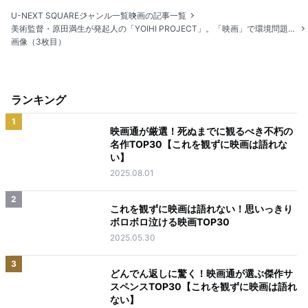
U-NEXT SQUARE
ジャンル一覧
映画の記事一覧
美術監督・原田満生が発起人の「YOIHI PROJECT」。「映画」で環境問題を伝える、その真意とは。
画像（3枚目）
ランキング
1
映画通が厳選！死ぬまでに観るべき不朽の
名作TOP30【これを観ずに映画は語れな
い】
2025.08.01
2
これを観ずに映画は語れない！思いっきり
ボロボロ泣ける映画TOP30
2025.05.30
3
どんでん返しに驚く！映画通が選ぶ傑作サ
スペンスTOP30【これを観ずに映画は語れ
ない】