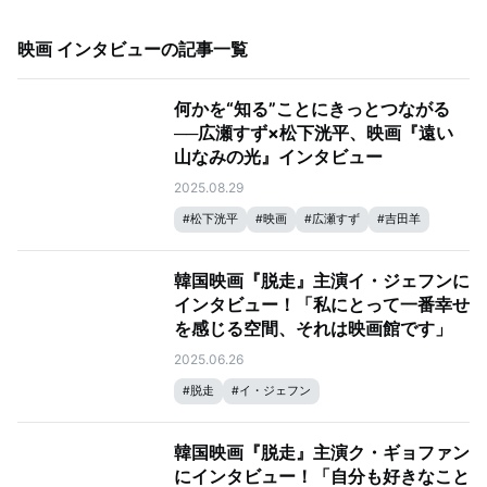
映画 インタビュー
の記事一覧
何かを“知る”ことにきっとつながる
──広瀬すず×松下洸平、映画『遠い
山なみの光』インタビュー
2025.08.29
#
松下洸平
#
映画
#
広瀬すず
#
吉田羊
韓国映画『脱走』主演イ・ジェフンに
インタビュー！「私にとって一番幸せ
を感じる空間、それは映画館です」
2025.06.26
#
脱走
#
イ・ジェフン
韓国映画『脱走』主演ク・ギョファン
にインタビュー！「自分も好きなこと