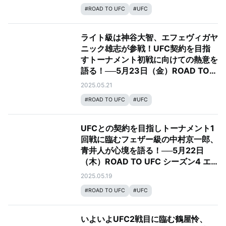
#
ROAD TO UFC
#
UFC
ライト級は神谷大智、エフェヴィガヤ
ニック雄志が参戦！UFC契約を目指
すトーナメント初戦に向けての熱意を
語る！──5月23日（金）ROAD TO
UFC シーズン4 エピソード3&4
2025.05.21
#
ROAD TO UFC
#
UFC
UFCとの契約を目指しトーナメント1
回戦に臨むフェザー級の中村京一郎、
青井人が心境を語る！──5月22日
（木）ROAD TO UFC シーズン4 エ
ピソード1&2
2025.05.19
#
ROAD TO UFC
#
UFC
いよいよUFC2戦目に臨む鶴屋怜、