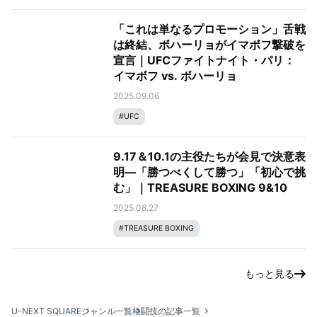
「これは単なるプロモーション」舌戦
は終結、ボハーリョがイマボフ撃破を
宣言｜UFCファイトナイト・パリ：
イマボフ vs. ボハーリョ
2025.09.06
#
UFC
9.17＆10.1の主役たちが会見で決意表
明—「勝つべくして勝つ」「初心で挑
む」｜TREASURE BOXING 9&10
2025.08.27
#
TREASURE BOXING
もっと見る
U-NEXT SQUARE
ジャンル一覧
格闘技の記事一覧