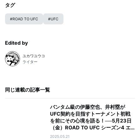
タグ
#
ROAD TO UFC
#
UFC
Edited by
ユカワユウコ
ライター
同じ連載の記事一覧
バンタム級の伊藤空也、井村塁が
UFC契約を目指すトーナメント初戦
を前にその心境を語る！──5月23日
（金）ROAD TO UFC シーズン4 エ
ピソード3&4
2025.05.21