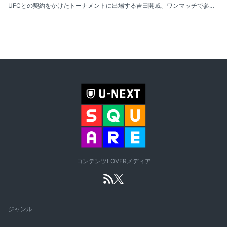
UFCとの契約をかけたトーナメントに出場する吉田開威、ワンマッチで参戦する松田亜莉紗が意気込みを語る！──5月22日（木）ROAD TO UFC シーズン4 エピソード1&2
コンテンツLOVERメディア
ジャンル