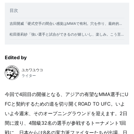
目次
吉田開威「硬式空手の間合い感覚はMMAで有利。穴を作り、最終的に大きなもので倒す」
松田亜莉紗「強い選手と試合ができるのが嬉しいし、楽しみ。こう言う選手がいるぞとアピールしたい」
Edited by
ユカワユウコ
ライター
今回で4回目の開催となる、アジアの有望なMMA選手にU
FCと契約するための道を切り開くROAD TO UFC。いよ
いよ今週末、そのオープニングラウンドを迎えます。2日
間に渡り、4階級32名の選手が参戦するトーナメント1回
戦に、日本からは8名の実力派ファイターたちが出場。日