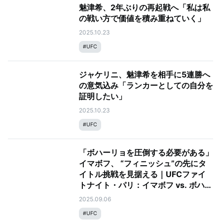
魅津希、2年ぶりの再起戦へ「私は私
の戦い方で価値を積み重ねていく」
2025.10.23
#
UFC
ジャケリニ、魅津希を相手に5連勝へ
の意気込み「ランカーとしての自分を
証明したい」
2025.10.23
#
UFC
「ボハーリョを圧倒する必要がある」
イマボフ、 “フィニッシュ”の先にタ
イトル挑戦を見据える｜UFCファイ
トナイト・パリ：イマボフ vs. ボハー
リョ
2025.09.06
#
UFC