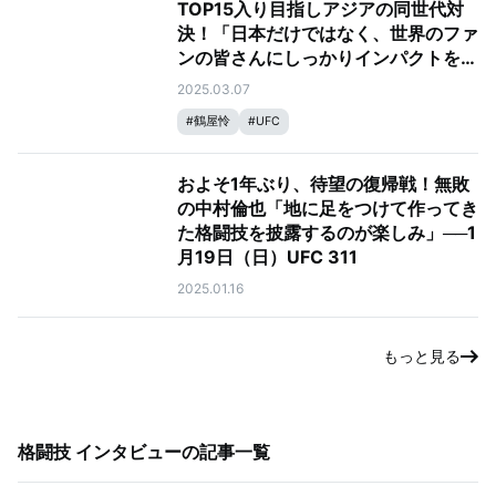
TOP15入り目指しアジアの同世代対
決！「日本だけではなく、世界のファ
ンの皆さんにしっかりインパクトを与
えるようにしたい」──3月9日
2025.03.07
（日）、UFC 313：ペレイラ vs. ア
#
鶴屋怜
#
UFC
ンカラエフ
およそ1年ぶり、待望の復帰戦！無敗
の中村倫也「地に足をつけて作ってき
た格闘技を披露するのが楽しみ」──1
月19日（日）UFC 311
2025.01.16
もっと見る
格闘技 インタビュー
の記事一覧