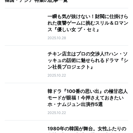
韓国・アジア 特集
の記事一覧
一瞬も気が抜けない！財閥に仕掛けら
れた復讐ゲームに挑むスリル＆ロマン
ス『優しい女 プ・セミ』
2025.10.28
チキン店主はプロの交渉人!?ハン・ソ
ッキュの話術に魅せられるドラマ『シ
ン社長プロジェクト』
2025.10.22
韓ドラ『100番の思い出』の極甘恋人
モードが眼福！今押さえておきたい
ホ・ナムジュン出演作5選
2025.10.22
1980年の韓国が舞台。女性ふたりの