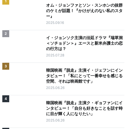
1
オム・ジョンファとソン・スンホンの抜群
のケミが話題！『かけがえのない私のスタ
ー』
2025.09.16
2
イ・ジョンソク主演の法廷ドラマ『瑞草洞
＜ソチョドン＞』エースと新米弁護士の恋
の行方は？
2025.07.28
3
韓国映画『脱走』主演イ・ジェフンにイン
タビュー！「私にとって一番幸せを感じる
空間、それは映画館です」
2025.06.26
4
韓国映画『脱走』主演ク・ギョファンにイ
ンタビュー！「自分も好きなことを話す時
に目が輝く人になりたい」
2025.06.26