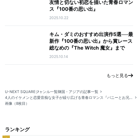
友情と切ない初恋を描いた青春ロマン
ス『100番の思い出』
2025.10.22
キム・ダミのおすすめ出演作5選──最
新作『100番の思い出』から賞レース
総なめの『The Witch 魔女』まで
2025.10.14
もっと見る
U-NEXT SQUARE
ジャンル一覧
韓国・アジアの記事一覧
4人のイケメンと恋愛音痴な女子が繰り広げる青春ロマンス『バニーとお兄さんたち』
画像（8枚目）
ランキング