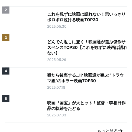
2
これを観ずに映画は語れない！思いっきり
ボロボロ泣ける映画TOP30
2025.05.30
3
どんでん返しに驚く！映画通が選ぶ傑作サ
スペンスTOP30【これを観ずに映画は語れ
ない】
2025.05.26
4
観たら後悔する…!? 映画通が選ぶ “トラウ
マ級”のホラー映画TOP30
2025.07.18
5
映画『国宝』が大ヒット！監督・李相日作
品の軌跡をたどる
2025.07.03
もっと見る