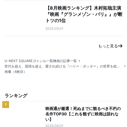
【8月映画ランキング】木村拓哉主演
『映画『グランメゾン・パリ』』が断
トツの1位
2025.09.01
もっと見る
U-NEXT SQUARE
ジャンル一覧
映画の記事一覧
世代を超え、国境を超え、愛され続ける『ハリー・ポッター』の世界を総まとめ！
画像（6枚目）
ランキング
1
映画通が厳選！死ぬまでに観るべき不朽の
名作TOP30【これを観ずに映画は語れな
い】
2025.08.01