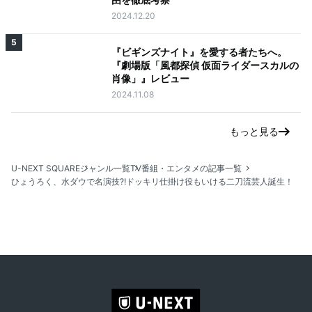
2024.12.20
5
『ビギンズナイト』を愛する者たちへ。
『劇場版「風都探偵 仮面ライダースカルの
肖像」』レビュー
2024.11.08
もっと見る
U-NEXT SQUARE
ジャンル一覧
TV番組・エンタメの記事一覧
ひょうろく、水ダウで名演技⁈ドッキリ仕掛け役もいける二刀流芸人誕生！