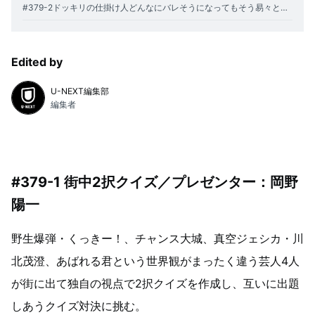
#379-2ドッキリの仕掛け人どんなにバレそうになってもそう易々とは白状できない説第2弾／プレゼンター： ダイアン・津田篤宏
Edited by
U-NEXT編集部
編集者
#379-1 街中2択クイズ／プレゼンター：岡野
陽一
野生爆弾・くっきー！、チャンス大城、真空ジェシカ・川
北茂澄、あばれる君という世界観がまったく違う芸人4人
が街に出て独自の視点で2択クイズを作成し、互いに出題
しあうクイズ対決に挑む。