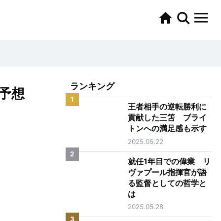
ランキング
敗予想
1
王者相手の逆転勝利に
貢献した三笘 ブライ
トンへの満足感も示す
2025.05.22
2
就任1年目での偉業 リ
ヴァプール指揮官が語
る監督としての哲学と
は
2025.05.28
3