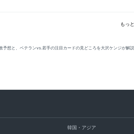
もっ
合の勝敗予想と、ベテランvs.若手の注目カードの見どころを大沢ケンジが解
韓国・アジア