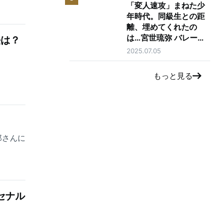
「変人速攻」まねた少
年時代。同級生との距
離、埋めてくれたの
は…宮世琉弥 バレーボ
法は？
ールへの愛
2025.07.05
もっと見る
郎さんに
セナル