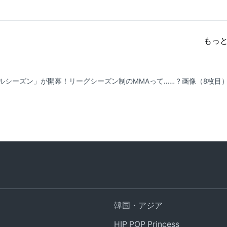
もっ
ーバルシーズン」が開幕！リーグシーズン制のMMAって……？
画像（8枚目
韓国・アジア
HIP POP Princess