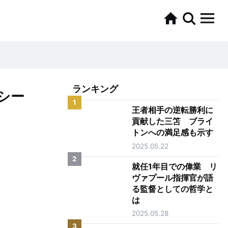
ランキング
シー
1
王者相手の逆転勝利に
貢献した三笘 ブライ
トンへの満足感も示す
2025.05.22
2
就任1年目での偉業 リ
ヴァプール指揮官が語
る監督としての哲学と
は
2025.05.28
3