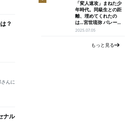
「変人速攻」まねた少
年時代。同級生との距
離、埋めてくれたの
は…宮世琉弥 バレーボ
法は？
ールへの愛
2025.07.05
もっと見る
郎さんに
セナル