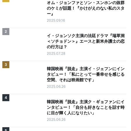
オム・ジョンファとソン・スンホンの抜群
のケミが話題！『かけがえのない私のスタ
ー』
2025.09.16
2
イ・ジョンソク主演の法廷ドラマ『瑞草洞
＜ソチョドン＞』エースと新米弁護士の恋
の行方は？
2025.07.28
3
韓国映画『脱走』主演イ・ジェフンにイン
タビュー！「私にとって一番幸せを感じる
空間、それは映画館です」
2025.06.26
4
韓国映画『脱走』主演ク・ギョファンにイ
ンタビュー！「自分も好きなことを話す時
に目が輝く人になりたい」
2025.06.26
5