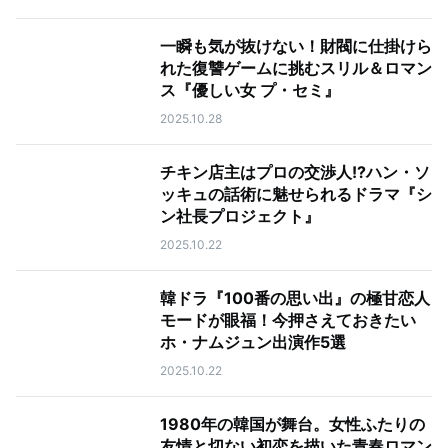
一瞬も気が抜けない！財閥に仕掛けら
れた復讐ゲームに挑むスリル＆ロマン
ス『優しい女 プ・セミ』
2025.10.28
チキン店主はプロの交渉人!?ハン・ソ
ッキュの話術に魅せられるドラマ『シ
ン社長プロジェクト』
2025.10.22
韓ドラ『100番の思い出』の極甘恋人
モードが眼福！今押さえておきたい
ホ・ナムジュン出演作5選
2025.10.22
1980年の韓国が舞台。女性ふたりの
友情と切ない初恋を描いた青春ロマン