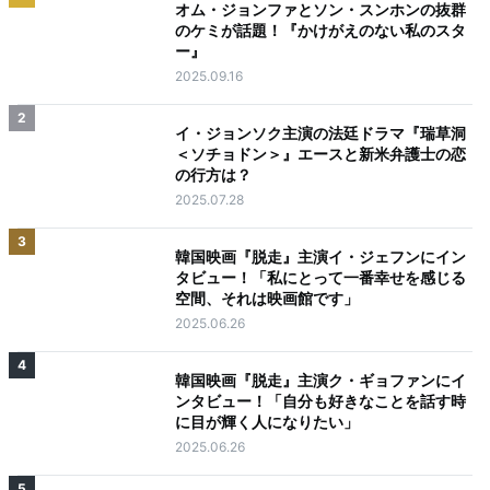
オム・ジョンファとソン・スンホンの抜群
のケミが話題！『かけがえのない私のスタ
ー』
2025.09.16
2
イ・ジョンソク主演の法廷ドラマ『瑞草洞
＜ソチョドン＞』エースと新米弁護士の恋
の行方は？
2025.07.28
3
韓国映画『脱走』主演イ・ジェフンにイン
タビュー！「私にとって一番幸せを感じる
空間、それは映画館です」
2025.06.26
4
韓国映画『脱走』主演ク・ギョファンにイ
ンタビュー！「自分も好きなことを話す時
に目が輝く人になりたい」
2025.06.26
5