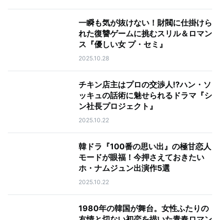
一瞬も気が抜けない！財閥に仕掛けら
れた復讐ゲームに挑むスリル＆ロマン
ス『優しい女 プ・セミ』
2025.10.28
チキン店主はプロの交渉人!?ハン・ソ
ッキュの話術に魅せられるドラマ『シ
ン社長プロジェクト』
2025.10.22
韓ドラ『100番の思い出』の極甘恋人
モードが眼福！今押さえておきたい
ホ・ナムジュン出演作5選
2025.10.22
1980年の韓国が舞台。女性ふたりの
友情と切ない初恋を描いた青春ロマン