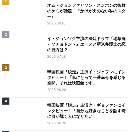
1
オム・ジョンファとソン・スンホンの抜群
のケミが話題！『かけがえのない私のスタ
ー』
2025.09.16
2
イ・ジョンソク主演の法廷ドラマ『瑞草洞
＜ソチョドン＞』エースと新米弁護士の恋
の行方は？
2025.07.28
3
韓国映画『脱走』主演イ・ジェフンにイン
タビュー！「私にとって一番幸せを感じる
空間、それは映画館です」
2025.06.26
4
韓国映画『脱走』主演ク・ギョファンにイ
ンタビュー！「自分も好きなことを話す時
に目が輝く人になりたい」
2025.06.26