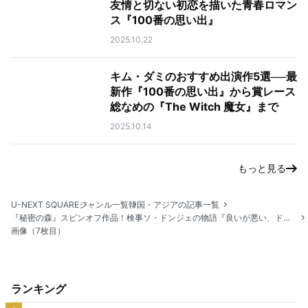
友情と切ない初恋を描いた青春ロマン
ス『100番の思い出』
2025.10.22
キム・ダミのおすすめ出演作5選──最
新作『100番の思い出』から賞レース
総なめの『The Witch 魔女』まで
2025.10.14
もっと見る
U-NEXT SQUARE
ジャンル一覧
韓国・アジアの記事一覧
『秘密の森』スピンオフ作品！検事ソ・ドンジェの物語『良いが悪い、ドンジェ』
画像（7枚目）
ランキング