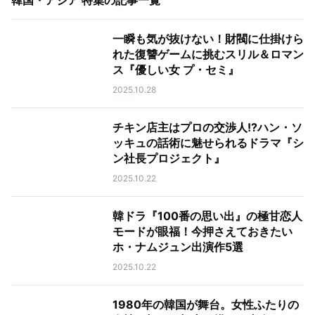
韓国・アジア 特集
の記事一覧
一瞬も気が抜けない！財閥に仕掛けら
れた復讐ゲームに挑むスリル＆ロマン
ス『優しい女 プ・セミ』
2025.10.28
チキン店主はプロの交渉人!?ハン・ソ
ッキュの話術に魅せられるドラマ『シ
ン社長プロジェクト』
2025.10.22
韓ドラ『100番の思い出』の極甘恋人
モードが眼福！今押さえておきたい
ホ・ナムジュン出演作5選
2025.10.22
1980年の韓国が舞台。女性ふたりの