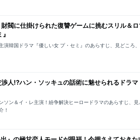
！財閥に仕掛けられた復讐ゲームに挑むスリル＆ロ
ミ』
主演韓国ドラマ『優しい女 プ・セミ』のあらすじ、見どころ
渉人!?ハン・ソッキュの話術に魅せられるドラマ
』
ンソン＆イ・レ主演！紛争解決ヒーロードラマのあらすじ、見
介！
い出』の極甘恋人モードが眼福！今押さえておきた