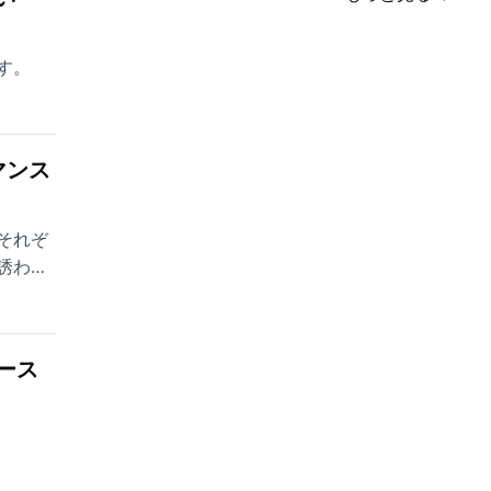
す。
マンス
それぞ
誘われ
ース