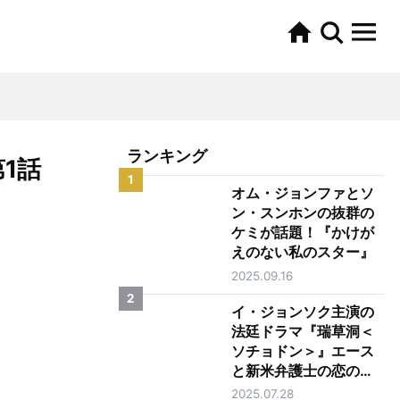
ランキング
1話
1
オム・ジョンファとソ
ン・スンホンの抜群の
ケミが話題！『かけが
えのない私のスター』
2025.09.16
2
イ・ジョンソク主演の
法廷ドラマ『瑞草洞＜
ソチョドン＞』エース
と新米弁護士の恋の行
方は？
2025.07.28