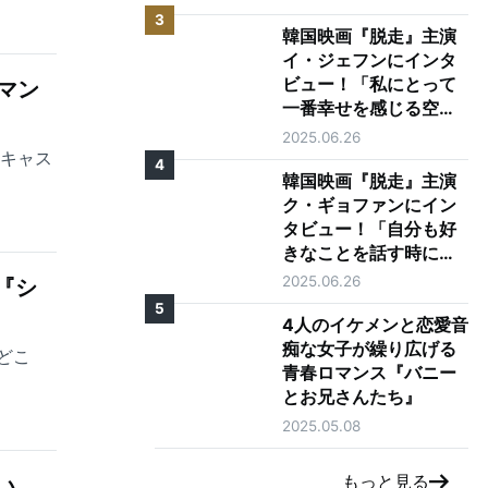
3
韓国映画『脱走』主演
イ・ジェフンにインタ
ビュー！「私にとって
マン
一番幸せを感じる空
間、それは映画館で
2025.06.26
す」
、キャス
4
韓国映画『脱走』主演
ク・ギョファンにイン
タビュー！「自分も好
きなことを話す時に目
が輝く人になりたい」
2025.06.26
『シ
5
4人のイケメンと恋愛音
痴な女子が繰り広げる
どこ
青春ロマンス『バニー
とお兄さんたち』
2025.05.08
もっと見る
い