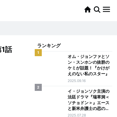
ランキング
1話
1
オム・ジョンファとソ
ン・スンホンの抜群の
ケミが話題！『かけが
えのない私のスター』
2025.09.16
2
イ・ジョンソク主演の
法廷ドラマ『瑞草洞＜
ソチョドン＞』エース
と新米弁護士の恋の行
方は？
2025.07.28