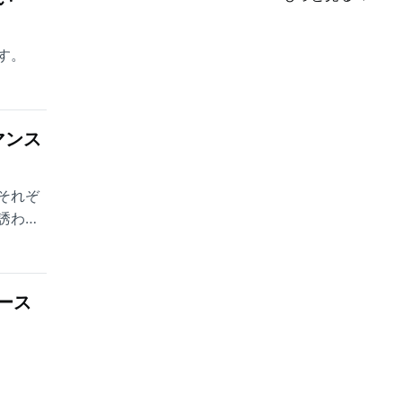
す。
マンス
それぞ
誘われ
ース