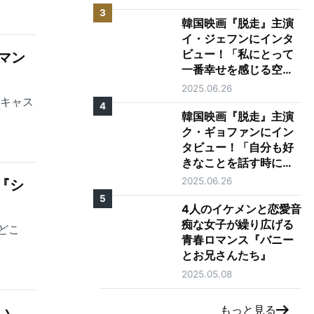
3
韓国映画『脱走』主演
イ・ジェフンにインタ
ビュー！「私にとって
マン
一番幸せを感じる空
間、それは映画館で
2025.06.26
す」
、キャス
4
韓国映画『脱走』主演
ク・ギョファンにイン
タビュー！「自分も好
きなことを話す時に目
が輝く人になりたい」
2025.06.26
『シ
5
4人のイケメンと恋愛音
痴な女子が繰り広げる
どこ
青春ロマンス『バニー
とお兄さんたち』
2025.05.08
もっと見る
い