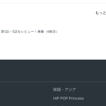
もっ
第1話～5話をレビュー！
画像（6枚目）
韓国・アジア
HIP POP Princess