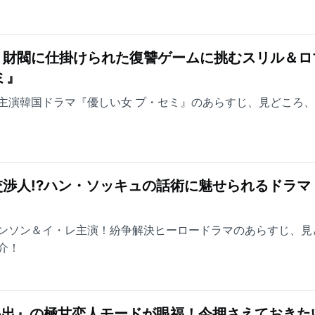
！財閥に仕掛けられた復讐ゲームに挑むスリル＆ロ
ミ』
主演韓国ドラマ『優しい女 プ・セミ』のあらすじ、見どころ
渉人!?ハン・ソッキュの話術に魅せられるドラマ
』
ンソン＆イ・レ主演！紛争解決ヒーロードラマのあらすじ、見
介！
い出』の極甘恋人モードが眼福！今押さえておきた