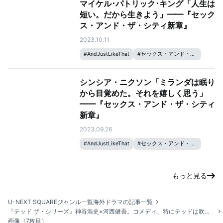
マイケル･パトリック･キング「人生は
短い。だから生きよう」━━『セック
ス・アンド・ザ・シティ新章』
2023.10.11
#
AndJustLikeThat
#
セックス・アンド・ザ・シティ
シンシア・ニクソン「ミランダは眠り
から目覚めた。それを嬉しく思う」
━━『セックス・アンド・ザ・シティ
新章』
2023.09.26
#
AndJustLikeThat
#
セックス・アンド・ザ・シティ
もっと見る
U-NEXT SQUARE
ジャンル一覧
海外ドラマの記事一覧
『テッド ザ・シリーズ』神谷浩史×河西健吾。コメディ、特にテッドは吹替版をおすすめする理由
画像（7枚目）