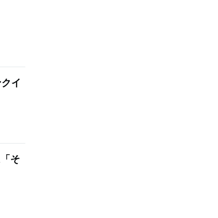
ンクイ
は「そ