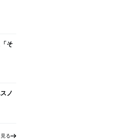
は「そ
れスノ
と見る