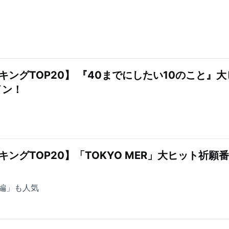
キングTOP20】 『40までにしたい10のこと』大
イン！
ングTOP20】「TOKYO MER」大ヒット祈願
編」も人気