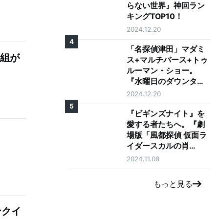
らない世界』神回ラン
キングTOP10！
2024.12.20
4
「名探偵津田」マダミ
番組が
ス+マルチバース+トゥ
ルーマン・ショー。
『水曜日のダウンタウ
ン』の神コンテンツが
2024.12.20
ゴイゴイスーな理由を
5
徹底考察
『ビギンズナイト』を
愛する者たちへ。『劇
場版「風都探偵 仮面ラ
イダースカルの肖
像」』レビュー
2024.11.08
もっと見る
ンクイ