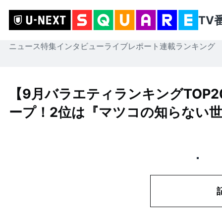
TV
ニュース
特集
インタビュー
ライブレポート
連載
ランキング
【9月バラエティランキングTOP
ープ！2位は『マツコの知らない